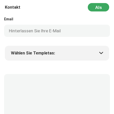
Kontakt
Als
Nächstes
Email
Wählen Sie Templetas:
Preis des Produkts
Min.order quantity
Fordern Sie Muster an
Mehr Details