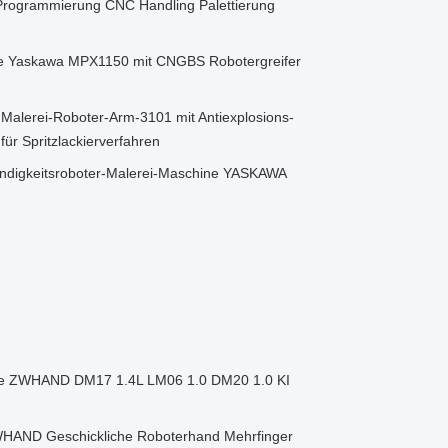
rogrammierung CNC Handling Palettierung
se Yaskawa MPX1150 mit CNGBS Robotergreifer
alerei-Roboter-Arm-3101 mit Antiexplosions-
r Spritzlackierverfahren
ndigkeitsroboter-Malerei-Maschine YASKAWA
e ZWHAND DM17 1.4L LM06 1.0 DM20 1.0 KI
HAND Geschickliche Roboterhand Mehrfinger