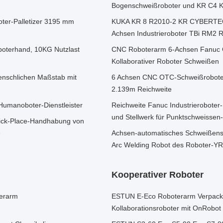
Bogenschweißroboter und KR C4 K
ter-Palletizer 3195 mm
KUKA KR 8 R2010-2 KR CYBERTECH
Achsen Industrieroboter TBi RM2 
oterhand, 10KG Nutzlast
CNC Roboterarm 6-Achsen Fanuc 
Kollaborativer Roboter Schweißen
nschlichen Maßstab mit
6 Achsen CNC OTC-Schweißrobote
2.139m Reichweite
umanoboter-Dienstleister
Reichweite Fanuc Industrierobote
und Stellwerk für Punktschweissen
Pick-Place-Handhabung von
e
Achsen-automatisches Schweißens
Arc Welding Robot des Roboter-Y
Kooperativer Roboter
terarm
ESTUN E-Eco Roboterarm Verpackun
Kollaborationsroboter mit OnRobot