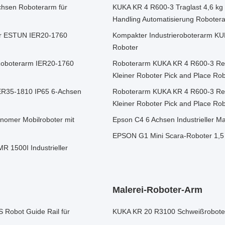
hsen Roboterarm für
KUKA KR 4 R600-3 Traglast 4,6 kg 
n
Handling Automatisierung Roboter
er ESTUN IER20-1760
Kompakter Industrieroboterarm KU
Roboter
Roboterarm IER20-1760
Roboterarm KUKA KR 4 R600-3 Rei
Kleiner Roboter Pick and Place Ro
ER35-1810 IP65 6-Achsen
Roboterarm KUKA KR 4 R600-3 Rei
Kleiner Roboter Pick and Place Ro
nomer Mobilroboter mit
Epson C4 6 Achsen Industrieller M
EPSON G1 Mini Scara-Roboter 1,5
R 1500I Industrieller
Malerei-Roboter-Arm
Robot Guide Rail für
KUKA KR 20 R3100 Schweißroboter 