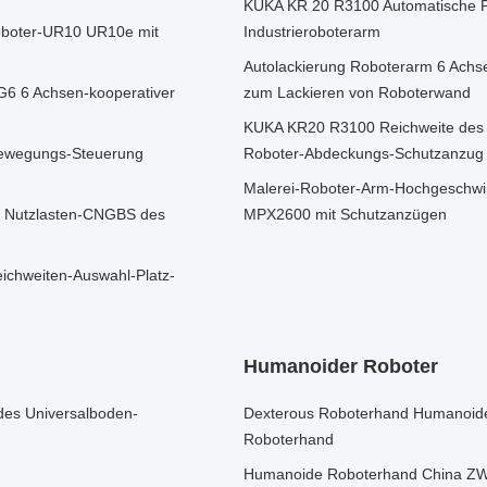
KUKA KR 20 R3100 Automatische P
Roboter-UR10 UR10e mit
Industrieroboterarm
Autolackierung Roboterarm 6 Ach
6 6 Achsen-kooperativer
zum Lackieren von Roboterwand
KUKA KR20 R3100 Reichweite des M
Bewegungs-Steuerung
Roboter-Abdeckungs-Schutzanzug fü
Malerei-Roboter-Arm-Hochgeschwi
r Nutzlasten-CNGBS des
MPX2600 mit Schutzanzügen
ichweiten-Auswahl-Platz-
Humanoider Roboter
des Universalboden-
Dexterous Roboterhand Humanoid
Roboterhand
Humanoide Roboterhand China ZW