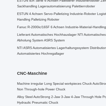
ESTUN IER Serie 4-Achsen Palettierer Industrieroboter Z
Sackhandling Lagerautomatisierung Palettierroboter
ESTUN 4 Achsen Servo-Palletizing Industrie-Roboter Logis
Handling Palletizing Roboter
Fanuc R-2000ic/165F 6 Achsen Industrie-Material-Handling
Lieferant Automatisches Hochhauslager NTI Automatische
Abholung System ASRS System
NTI ASRS Automatisiertes Lagerhaltungssystem Distributi
Automatisiertes Hochregallager
CNC-Maschine
Machine irregular Long Special workpieces Chuck AutoStr
Non Through-hole Power Chuck
Alloy Steel AutoStrong 2-Jaw 3-Jaw 4-Jaw Through Hole 
Hydraulic Pneumatic Chuck