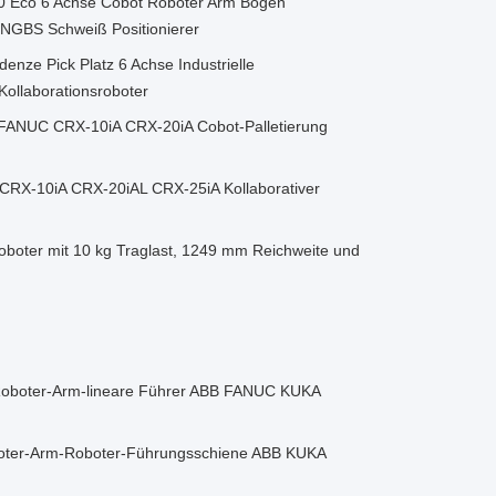
 Eco 6 Achse Cobot Roboter Arm Bogen
CNGBS Schweiß Positionierer
ze Pick Platz 6 Achse Industrielle
Kollaborationsroboter
 FANUC CRX-10iA CRX-20iA Cobot-Palletierung
X-10iA CRX-20iAL CRX-25iA Kollaborativer
boter mit 10 kg Traglast, 1249 mm Reichweite und
Roboter-Arm-lineare Führer ABB FANUC KUKA
boter-Arm-Roboter-Führungsschiene ABB KUKA