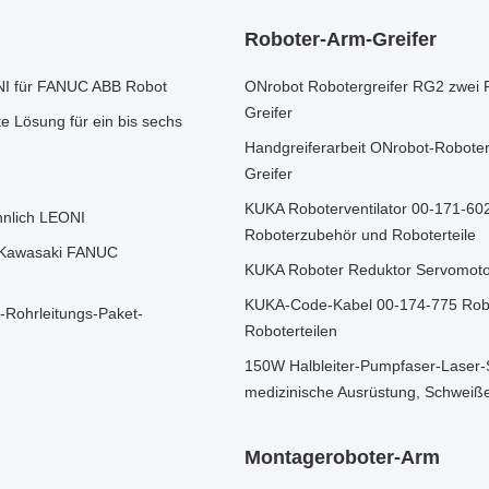
Roboter-Arm-Greifer
NI für FANUC ABB Robot
ONrobot Robotergreifer RG2 zwei Fi
Greifer
 Lösung für ein bis sechs
Handgreiferarbeit ONrobot-Robote
Greifer
KUKA Roboterventilator 00-171-60
nlich LEONI
Roboterzubehör und Roboterteile
A Kawasaki FANUC
KUKA Roboter Reduktor Servomotor
KUKA-Code-Kabel 00-174-775 Robo
Rohrleitungs-Paket-
Roboterteilen
150W Halbleiter-Pumpfaser-Laser-
medizinische Ausrüstung, Schweißen
Montageroboter-Arm