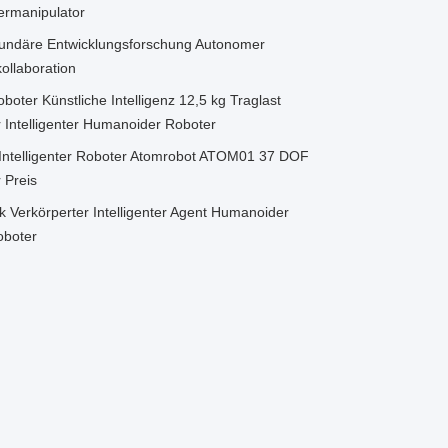
termanipulator
undäre Entwicklungsforschung Autonomer
ollaboration
er Künstliche Intelligenz 12,5 kg Traglast
 Intelligenter Humanoider Roboter
er Intelligenter Roboter Atomrobot ATOM01 37 DOF
 Preis
Verkörperter Intelligenter Agent Humanoider
oboter