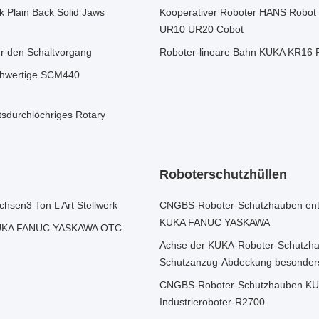
 Plain Back Solid Jaws
Kooperativer Roboter HANS Robot 
UR10 UR20 Cobot
ür den Schaltvorgang
Roboter-lineare Bahn KUKA KR16 
ochwertige SCM440
tsdurchlöchriges Rotary
Roboterschutzhüllen
hsen3 Ton L Art Stellwerk
CNGBS-Roboter-Schutzhauben entsp
KUKA FANUC YASKAWA
 KUKA FANUC YASKAWA OTC
Achse der KUKA-Roboter-Schutzha
Schutzanzug-Abdeckung besonder
CNGBS-Roboter-Schutzhauben KU
Industrieroboter-R2700