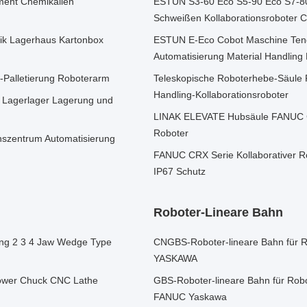
ement Chemikalien
ESTUN S3-60 Eco S5-90 Eco S7-80
Schweißen Kollaborationsroboter 
tik Lagerhaus Kartonbox
ESTUN E-Eco Cobot Maschine Tenden
Automatisierung Material Handling 
-Palletierung Roboterarm
Teleskopische Roboterhebe-Säule
Handling-Kollaborationsroboter
s Lagerlager Lagerung und
LINAK ELEVATE Hubsäule FANUC CR
Roboter
onszentrum Automatisierung
FANUC CRX Serie Kollaborativer Ro
IP67 Schutz
Roboter-Lineare Bahn
ong 2 3 4 Jaw Wedge Type
CNGBS-Roboter-lineare Bahn für 
YASKAWA
Power Chuck CNC Lathe
GBS-Roboter-lineare Bahn für Ro
FANUC Yaskawa