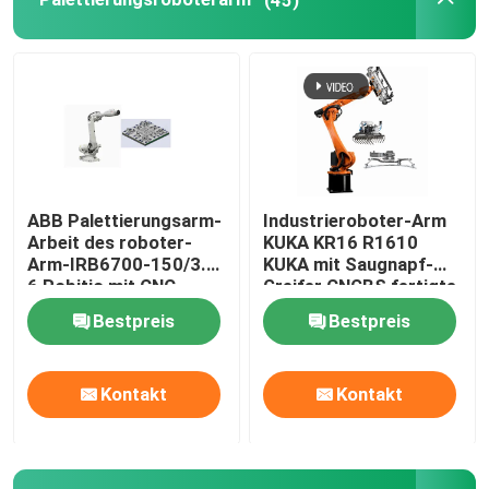
Roboter-Kleidersatz
Roboter-Arm-Greifer
Handhabungsroboter-Arm
ABB Palettierungsarm-
Industrieroboter-Arm
Arbeit des roboter-
KUKA KR16 R1610
Montageroboter-Arm
Arm-IRB6700-150/3.2
KUKA mit Saugnapf-
6 Robitic mit CNC-
Greifer CNGBS fertigte
Maschine
Greifer für die
Bestpreis
Bestpreis
Wählen Sie den Roboter aus
Palettierung besonders
an
Kontakt
Kontakt
Malerei-Roboter-Arm
Polierroboter