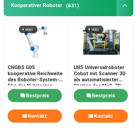
Kooperativer Roboter
(631)
Humanoider Roboter
Geschickte Hand
CNGBS G05
UR5 Universalroboter
kooperative Reichweite
Cobot mit Scanner 3D
des Roboter-System-
als automatisierter
5kg der Nutzlasten-
Station des Maß-3D
800mm für das
Bestpreis
Bestpreis
Versammlungs-
Maschinen-Neigen
Kontakt
Kontakt