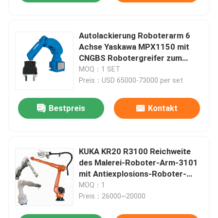
Autolackierung Roboterarm 6
Achse Yaskawa MPX1150 mit
CNGBS Robotergreifer zum
Lackieren von Roboterwand
MOQ：1 SET
Preis：USD 65000-73000 per set
Bestpreis
Kontakt
KUKA KR20 R3100 Reichweite
des Malerei-Roboter-Arm-3101
mit Antiexplosions-Roboter-
Abdeckungs-Schutzanzug für
MOQ：1
Spritzlackierverfahren
Preis：26000~20000