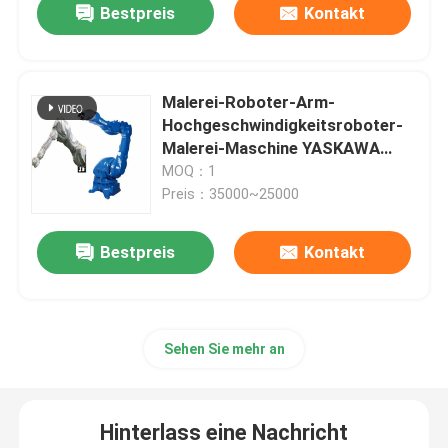
Bestpreis
Kontakt
Malerei-Roboter-Arm-
Hochgeschwindigkeitsroboter-
Malerei-Maschine YASKAWA
MPX2600 mit Schutzanzügen
MOQ：1
Preis：35000~25000
Bestpreis
Kontakt
Sehen Sie mehr an
Hinterlass eine Nachricht