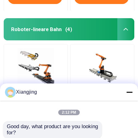
Roboter-lineare Bahn
(4)
GBS-Roboter-lineare
Roboter-lineare Bahn
Xiangjing
Bahn für Roboter-Arm-
KUKA KR16 R1610 mit
Roboter-
linearem Bahn-Roboter
Führungsschiene ABB
CNGBS
2:12 PM
KUKA FANUC Yaskawa
Bestpreis
Bestpreis
Good day, what product are you looking 
for?