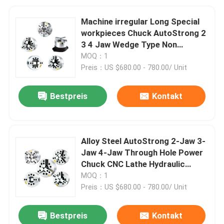
Machine irregular Long Special
workpieces Chuck AutoStrong 2
3 4 Jaw Wedge Type Non
Through-hole Power Chuck
MOQ：1
Preis：US $680.00 - 780.00/ Unit
Bestpreis
Kontakt
Alloy Steel AutoStrong 2-Jaw 3-
Jaw 4-Jaw Through Hole Power
Chuck CNC Lathe Hydraulic
Pneumatic Chuck
MOQ：1
Preis：US $680.00 - 780.00/ Unit
Bestpreis
Kontakt