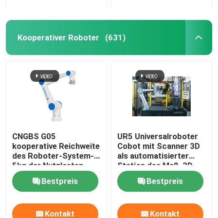
Kooperativer Roboter
(631)
CNGBS G05
UR5 Universalroboter
kooperative Reichweite
Cobot mit Scanner 3D
des Roboter-System-
als automatisierter
5kg der Nutzlasten-
Station des Maß-3D
800mm für das
Bestpreis
Bestpreis
Versammlungs-
Maschinen-Neigen
Kontakt
Kontakt