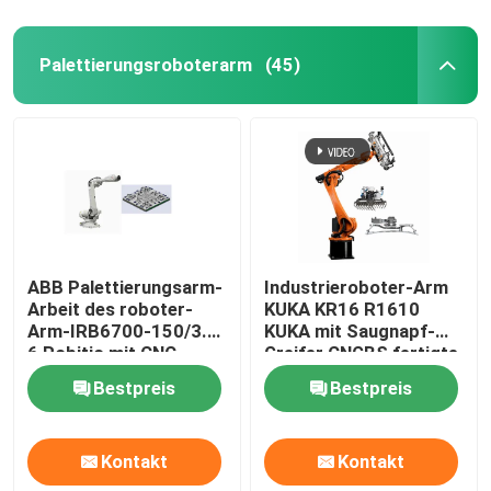
Palettierungsroboterarm
(45)
ABB Palettierungsarm-
Industrieroboter-Arm
Arbeit des roboter-
KUKA KR16 R1610
Arm-IRB6700-150/3.2
KUKA mit Saugnapf-
6 Robitic mit CNC-
Greifer CNGBS fertigte
Maschine
Greifer für die
Bestpreis
Bestpreis
Palettierung besonders
an
Kontakt
Kontakt