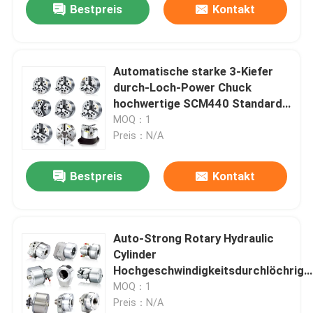
Bestpreis
Kontakt
Automatische starke 3-Kiefer
durch-Loch-Power Chuck
hochwertige SCM440 Standard-
Power Chuck
MOQ：1
Preis：N/A
Bestpreis
Kontakt
Auto-Strong Rotary Hydraulic
Cylinder
Hochgeschwindigkeitsdurchlöchrige
Rotary Hydraulic Cylinder
MOQ：1
Preis：N/A