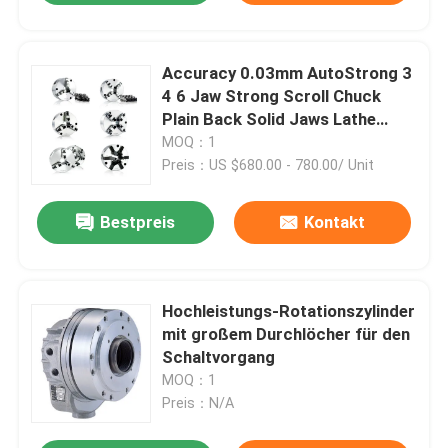
Accuracy 0.03mm AutoStrong 3
4 6 Jaw Strong Scroll Chuck
Plain Back Solid Jaws Lathe
Machine Chuck
MOQ：1
Preis：US $680.00 - 780.00/ Unit
Bestpreis
Kontakt
Hochleistungs-Rotationszylinder
mit großem Durchlöcher für den
Schaltvorgang
MOQ：1
Preis：N/A