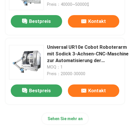
Preis：40000~50000$
Über uns
Bestpreis
Kontakt
Werksbesichtigung
Universal UR10e Cobot Roboterarm
Qualitätskontrolle
mit Sodick 3-Achsen-CNC-Maschine
zur Automatisierung der
Hochgeschwindigkeitsfreiherzeugun
MOQ：1
Kontakt mit uns
Preis：20000-30000
Blog
Bestpreis
Kontakt
Bitte um ein Angebot
Sehen Sie mehr an
Industrieroboter-Arm