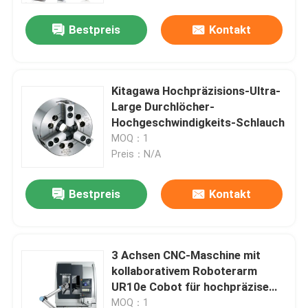
Bestpreis
Kontakt
Kitagawa Hochpräzisions-Ultra-
Large Durchlöcher-
Hochgeschwindigkeits-Schlauch
MOQ：1
Preis：N/A
Bestpreis
Kontakt
Zu Hause
3 Achsen CNC-Maschine mit
Produkte
kollaborativem Roboterarm
UR10e Cobot für hochpräzise
Fräsen
Videos
MOQ：1