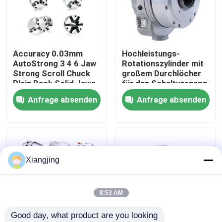
Über uns
Accuracy 0.03mm
Hochleistungs-
Werksbesichtigung
AutoStrong 3 4 6 Jaw
Rotationszylinder mit
Strong Scroll Chuck
großem Durchlöcher
Plain Back Solid Jaws
für den Schaltvorgang
Qualitätskontrolle
Lathe Machine Chuck
Anfrage absenden
Anfrage absenden
Kontakt mit uns
Blog
Xiangjing
Bitte um ein Angebot
8:53 AM
Good day, what product are you looking 
Industrieroboter-Arm