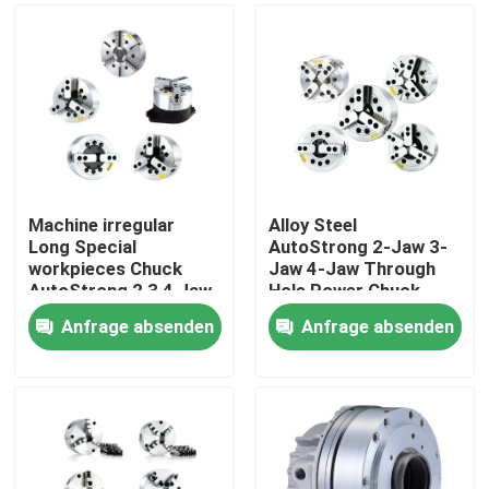
Machine irregular
Alloy Steel
Long Special
AutoStrong 2-Jaw 3-
workpieces Chuck
Jaw 4-Jaw Through
AutoStrong 2 3 4 Jaw
Hole Power Chuck
Wedge Type Non
CNC Lathe Hydraulic
Anfrage absenden
Anfrage absenden
Through-hole Power
Pneumatic Chuck
Zu Hause
Chuck
Produkte
Videos