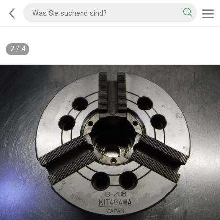
2
/
4