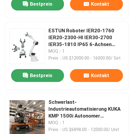
Bestpreis
Kontakt
ESTUN Roboter IER20-1760
IER20-2300-HI IER30-2700
IER35-1810 IP65 6-Achsen
Handling Lichtbogenschweißen
MOQ：1
Be- und Entladungsroboter
Preis：US $12000.00 - 16000.00/ Set
Bestpreis
Kontakt
Schwerlast-
Industrieautomatisierung KUKA
KMP 1500i Autonomer
Mobilroboter mit 1500 kg
MOQ：1
Traglast
Preis：US $6898.00 - 12000.00/ Unit