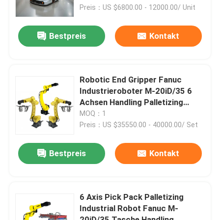
Transportsystem
Preis：US $6800.00 - 12000.00/ Unit
Über uns
Bestpreis
Kontakt
Werksbesichtigung
Robotic End Gripper Fanuc
Qualitätskontrolle
Industrieroboter M-20iD/35 6
Achsen Handling Palletizing
Robot mit R-30iB Controller
MOQ：1
Kontakt mit uns
Preis：US $35550.00 - 40000.00/ Set
Blog
Bestpreis
Kontakt
Bitte um ein Angebot
6 Axis Pick Pack Palletizing
Industrial Robot Fanuc M-
Industrieroboter-Arm
20iD/35 Tasche Handling