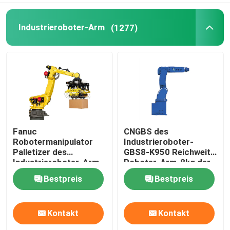
Humanoider Roboter
Industrieroboter-Arm
(1277)
Geschickte Hand
Fanuc
CNGBS des
Robotermanipulator
Industrieroboter-
Palletizer des
GBS8-K950 Reichweite
Industrieroboter-Arm-
Roboter-Arm-8kg der
R-2000iC/125L für die
Nutzlasten-950mm für
Bestpreis
Bestpreis
Palettierung
Behandlungs-
Versammlungs-Malerei
Kontakt
Kontakt