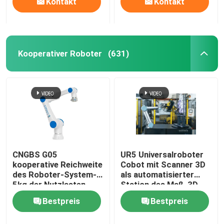
Kontakt
Kontakt
Kooperativer Roboter
(631)
CNGBS G05
UR5 Universalroboter
kooperative Reichweite
Cobot mit Scanner 3D
des Roboter-System-
als automatisierter
5kg der Nutzlasten-
Station des Maß-3D
800mm für das
Bestpreis
Bestpreis
Versammlungs-
Maschinen-Neigen