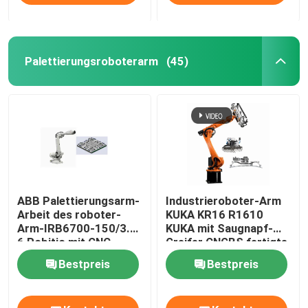
Palettierungsroboterarm
(45)
ABB Palettierungsarm-
Industrieroboter-Arm
Arbeit des roboter-
KUKA KR16 R1610
Arm-IRB6700-150/3.2
KUKA mit Saugnapf-
6 Robitic mit CNC-
Greifer CNGBS fertigte
Maschine
Greifer für die
Bestpreis
Bestpreis
Palettierung besonders
an