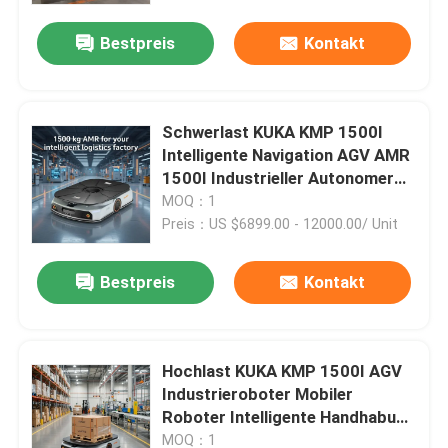
Bestpreis
Kontakt
Schwerlast KUKA KMP 1500I
Intelligente Navigation AGV AMR
1500I Industrieller Autonomer
Mobiler Roboter
MOQ：1
Preis：US $6899.00 - 12000.00/ Unit
Bestpreis
Kontakt
Zu Hause
Hochlast KUKA KMP 1500I AGV
Produkte
Industrieroboter Mobiler
Roboter Intelligente Handhabung
AGV Roboter Fahrerloses
Videos
MOQ：1