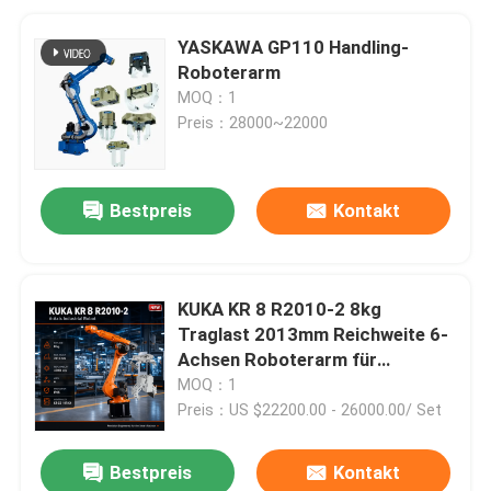
YASKAWA GP110 Handling-
Roboterarm
MOQ：1
Preis：28000~22000
Bestpreis
Kontakt
KUKA KR 8 R2010-2 8kg
Traglast 2013mm Reichweite 6-
Achsen Roboterarm für
Lichtbogenschweißen und
MOQ：1
Maschinenbeladung mit Greifern
Preis：US $22200.00 - 26000.00/ Set
Bestpreis
Kontakt