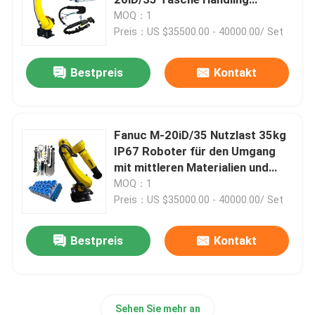
Roboter Arm mit Roboter
MOQ：1
Kleidung Paket
Preis：US $35500.00 - 40000.00/ Set
Schweißensroboterarm
Bestpreis
Kontakt
Palettierungsroboterarm
Kooperativer Roboter
Fanuc M-20iD/35 Nutzlast 35kg
IP67 Roboter für den Umgang
mit mittleren Materialien und
CNC-Maschine
Roboter-Greifer für Saugbecher
MOQ：1
mit Vakuum
Preis：US $35000.00 - 40000.00/ Set
Roboter-lineare Bahn
Bestpreis
Kontakt
Roboter-Stellwerk
Roboterschutzhüllen
Sehen Sie mehr an