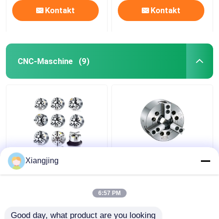
Kontakt
Kontakt
CNC-Maschine
(9)
Automatische starke
Kitagawa
Xiangjing
3-Kiefer durch-Loch-
Hochpräzisions-Ultra-
Power Chuck
Large Durchlöcher-
hochwertige SCM440
Hochgeschwindigkeits-
6:57 PM
Standard-Power Chuck
Schlauch
Bestpreis
Bestpreis
Good day, what product are you looking 