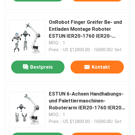
OnRobot Finger Greifer Be- und
Entladen Montage Roboter
ESTUN IER20-1760 IER20-
2300-HI Industrieroboter
MOQ：1
Preis：US $12800.00 - 16000.00/ Set
Bestpreis
Kontakt
ESTUN 6-Achsen Handhabungs-
und Palettiermaschinen-
Roboterarm IER20-1760 IER20-
2300-HI IER30-2700 IER35-
MOQ：1
1810
Preis：US $12800.00 - 16000.00/ Set