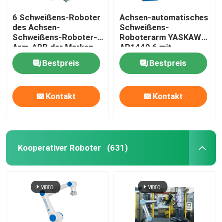
6 Schweißens-Roboter
Achsen-automatisches
des Achsen-
Schweißens-
Schweißens-Roboter-
Roboterarm YASKAWA
Arm-ABB der Marken-
AR1440 6 mit
IRB 1520ID mit
Kontrolleur Arc
Bestpreis
Bestpreis
schweißender Energie
Welding Robot des
und Stellwerk Megmeet
Roboter-YRC1000
Kontakt
Kontakt
Kooperativer Roboter
(631)