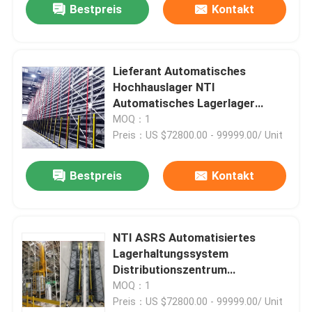
Bestpreis
Kontakt
Lieferant Automatisches
Hochhauslager NTI
Automatisches Lagerlager
Lagerung und Abholung System
MOQ：1
ASRS System
Preis：US $72800.00 - 99999.00/ Unit
Bestpreis
Kontakt
NTI ASRS Automatisiertes
Lagerhaltungssystem
Distributionszentrum
Automatisierung
MOQ：1
Automatisiertes Hochregallager
Preis：US $72800.00 - 99999.00/ Unit