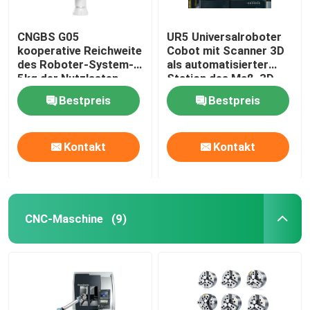
CNGBS G05
UR5 Universalroboter
kooperative Reichweite
Cobot mit Scanner 3D
des Roboter-System-
als automatisierter
5kg der Nutzlasten-
Station des Maß-3D
800mm für das
Bestpreis
Bestpreis
Versammlungs-
Maschinen-Neigen
Kontakt
Kontakt
CNC-Maschine
(9)