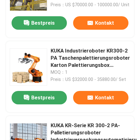
Lagersystem
Preis：US $70000.00 - 100000.00/ Unit
Über uns
Bestpreis
Kontakt
Werksbesichtigung
KUKA Industrieroboter KR300-2
Qualitätskontrolle
PA Taschenpalettierungsroboter
Karton Palettierungsbox
Stapelungsroboter Preis
MOQ：1
Kontakt mit uns
Preis：US $32000.00 - 35880.00/ Set
Blog
Bestpreis
Kontakt
Bitte um ein Angebot
KUKA KR-Serie KR 300-2 PA-
Palletierungsroboter
Industrieroboter-Arm
Industrieverpackungsautomatisieru