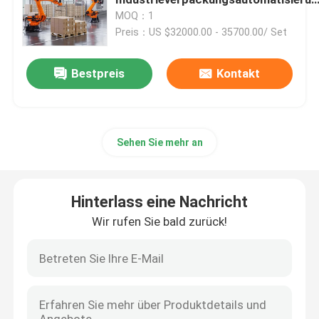
Roboterarm
MOQ：1
Preis：US $32000.00 - 35700.00/ Set
Schweißensroboterarm
Bestpreis
Kontakt
Palettierungsroboterarm
Kooperativer Roboter
Sehen Sie mehr an
CNC-Maschine
Hinterlass eine Nachricht
Roboter-lineare Bahn
Wir rufen Sie bald zurück!
Roboter-Stellwerk
Roboterschutzhüllen