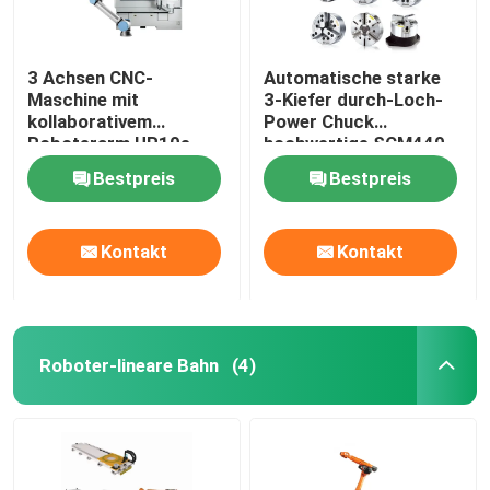
3 Achsen CNC-
Automatische starke
Maschine mit
3-Kiefer durch-Loch-
kollaborativem
Power Chuck
Roboterarm UR10e
hochwertige SCM440
Cobot für hochpräzise
Standard-Power Chuck
Bestpreis
Bestpreis
Fräsen
Kontakt
Kontakt
Roboter-lineare Bahn
(4)