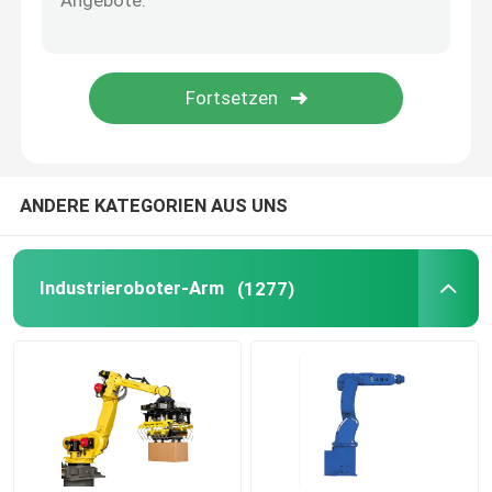
Roboter-Kleidersatz
Roboter-Arm-Greifer
Handhabungsroboter-Arm
ANDERE KATEGORIEN AUS UNS
Montageroboter-Arm
Industrieroboter-Arm
(1277)
Wählen Sie den Roboter aus
Malerei-Roboter-Arm
Polierroboter