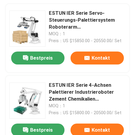
ESTUN IER Serie Servo-
Steuerungs-Palettiersystem
Roboterarm
Kartonverpackungslinie
MOQ：1
Endpalettierroboter
Preis：US $15850.00 - 20550.00/ Set
Bestpreis
Kontakt
ESTUN IER Serie 4-Achsen
Palettierer Industrieroboter
Zement Chemikalien
Sackhandling
MOQ：1
Lagerautomatisierung
Preis：US $15800.00 - 20500.00/ Set
Palettierroboter
Bestpreis
Kontakt