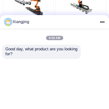
GBS-Roboter-lineare
Roboter-lineare Bahn
Xiangjing
Bahn für Roboter-Arm-
KUKA KR16 R1610 mit
Roboter-
linearem Bahn-Roboter
Führungsschiene ABB
CNGBS
8:42 AM
KUKA FANUC Yaskawa
Bestpreis
Bestpreis
Good day, what product are you looking 
for?
Kontakt
Kontakt
Sehen Sie mehr an
Startseite
Über uns
Kontakt
Desktop Site
Sitemap
Datenschutz-Bestimmungen