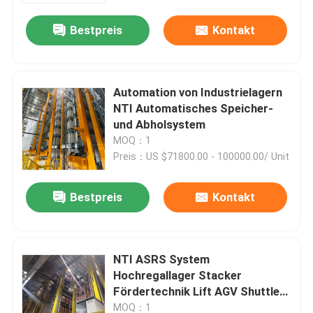
Bestpreis
Kontakt
Automation von Industrielagern
NTI Automatisches Speicher-
und Abholsystem
MOQ：1
Preis：US $71800.00 - 100000.00/ Unit
Bestpreis
Kontakt
Zu Hause
NTI ASRS System
Produkte
Hochregallager Stacker
Fördertechnik Lift AGV Shuttle
Car Sicherheitszaun Intelligentes
Videos
MOQ：1