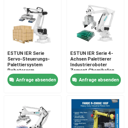
ESTUN IER Serie
ESTUN IER Serie 4-
Servo-Steuerungs-
Achsen Palettierer
Palettiersystem
Industrieroboter
Roboterarm
Zement Chemikalien
Kartonverpackungslinie
Sackhandling
Anfrage absenden
Anfrage absenden
Endpalettierroboter
Lagerautomatisierung
Palettierroboter
Zu Hause
Produkte
Videos