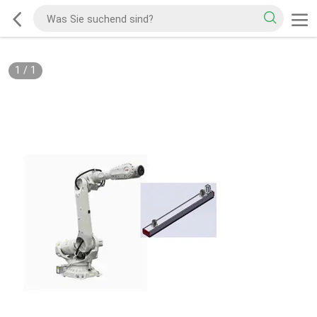
1
/
1