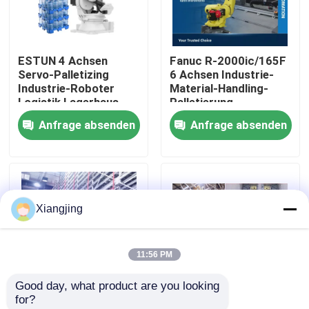
Über uns
ESTUN 4 Achsen
Fanuc R-2000ic/165F
Servo-Palletizing
6 Achsen Industrie-
Werksbesichtigung
Industrie-Roboter
Material-Handling-
Logistik Lagerhaus
Palletierung
Kartonbox Handling
Roboterarm
Anfrage absenden
Anfrage absenden
Qualitätskontrolle
Palletizing Roboter
Kontakt mit uns
Xiangjing
Blog
11:56 PM
Bitte um ein Angebot
Good day, what product are you looking 
for?
Industrieroboter-Arm
Lieferant
NTI ASRS