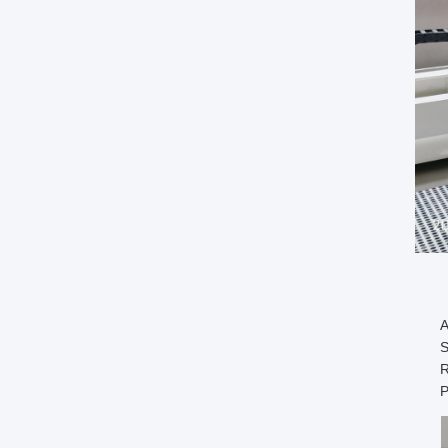
A
S
R
P