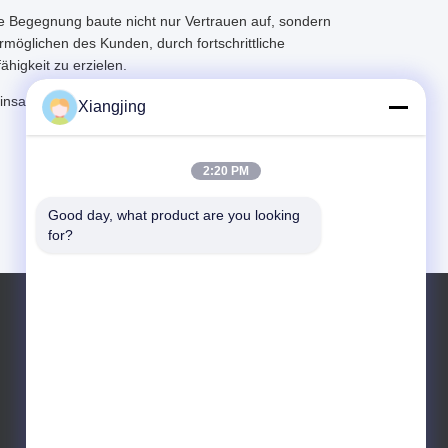
e Begegnung baute nicht nur Vertrauen auf, sondern
möglichen des Kunden, durch fortschrittliche
higkeit zu erzielen.
nsam Innovationen in der industriellen
Xiangjing
2:20 PM
Good day, what product are you looking 
for?