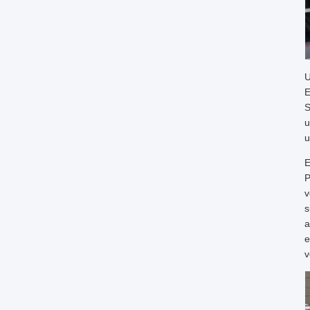
U
E
S
u
u
E
P
v
s
a
e
v