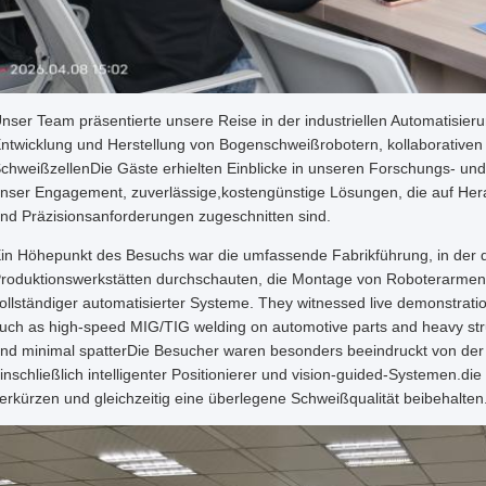
nser Team präsentierte unsere Reise in der industriellen Automatisieru
ntwicklung und Herstellung von Bogenschweißrobotern, kollaborativen R
chweißzellenDie Gäste erhielten Einblicke in unseren Forschungs- und
nser Engagement, zuverlässige,kostengünstige Lösungen, die auf Her
nd Präzisionsanforderungen zugeschnitten sind.
in Höhepunkt des Besuchs war die umfassende Fabrikführung, in der 
roduktionswerkstätten durchschauten, die Montage von Roboterarmen
ollständiger automatisierter Systeme. They witnessed live demonstrat
uch as high-speed MIG/TIG welding on automotive parts and heavy str
nd minimal spatterDie Besucher waren besonders beeindruckt von der
inschließlich intelligenter Positionierer und vision-guided-Systemen.di
erkürzen und gleichzeitig eine überlegene Schweißqualität beibehalten