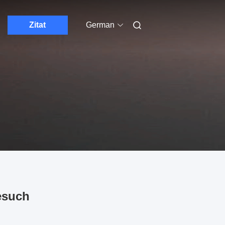
Zitat
German
esuch