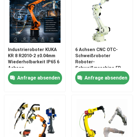
Schweißensroboterarm
Palettierungsroboterarm
Industrieroboter KUKA
6 Achsen CNC OTC-
Kooperativer Roboter
KR 8 R2010-2 ±0.04mm
Schweißroboter
Wiederholbarkeit IP65 6
Roboter-
Achsen
Schweißmaschine FD-
CNC-Maschine
Bogenschweißroboter
V130 Modell 2.139m
Anfrage absenden
Anfrage absenden
und KR C4 KR C5 KR C5-
Reichweite
2 Steuerschrank
Roboter-lineare Bahn
Roboter-Stellwerk
Roboterschutzhüllen