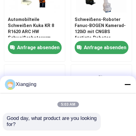
Roboter-Kleidersatz
Automobilteile
Schweißens-Roboter
Schweißen Kuka KR 8
Fanuc-BOGEN Kamerad-
R1620 ARC HW
120iD mit CNGBS
Roboter-Arm-Greifer
Schweißroboterarm
fertigte Roboter-
ARCTEC Roboter-
Schutzanzug-
Anfrage absenden
Anfrage absenden
Außenschweißpistole L-
Abdeckung besonders
Handhabungsroboter-Arm
Typ
an
Schweißpositionierer
Montageroboter-Arm
Xiangjing
Wählen Sie den Roboter aus
5:03 AM
Malerei-Roboter-Arm
Good day, what product are you looking 
for?
Automatischer
Kawasaki RS010N 6
Polierroboter
Schweißroboter SF6-
Achsen Roboterarm mit