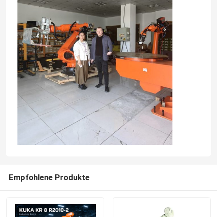
Über uns
Werksbesichtigung
Qualitätskontrolle
Kontakt mit uns
Blog
Empfohlene Produkte
Bitte um ein Angebot
Industrieroboter-Arm