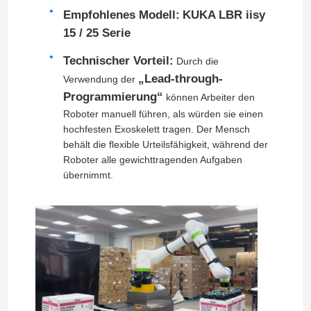
Empfohlenes Modell:
KUKA LBR iisy
Roboter-Kleidersatz
15 / 25 Serie
Technischer Vorteil:
Durch die
Roboter-Arm-Greifer
„Lead-through-
Verwendung der
Programmierung“
können Arbeiter den
Roboter manuell führen, als würden sie einen
Handhabungsroboter-Arm
hochfesten Exoskelett tragen. Der Mensch
behält die flexible Urteilsfähigkeit, während der
Roboter alle gewichttragenden Aufgaben
Montageroboter-Arm
übernimmt.
Wählen Sie den Roboter aus
Malerei-Roboter-Arm
Polierroboter