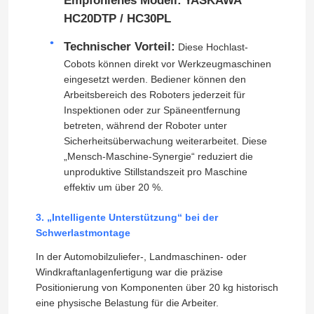
Empfohlenes Modell:
YASKAWA
HC20DTP / HC30PL
Schweißensroboterarm
Technischer Vorteil:
Diese Hochlast-
Cobots können direkt vor Werkzeugmaschinen
eingesetzt werden. Bediener können den
Palettierungsroboterarm
Arbeitsbereich des Roboters jederzeit für
Inspektionen oder zur Späneentfernung
Kooperativer Roboter
betreten, während der Roboter unter
Sicherheitsüberwachung weiterarbeitet. Diese
„Mensch-Maschine-Synergie“ reduziert die
CNC-Maschine
unproduktive Stillstandszeit pro Maschine
effektiv um über 20 %.
Roboter-lineare Bahn
3. „Intelligente Unterstützung“ bei der
Schwerlastmontage
In der Automobilzuliefer-, Landmaschinen- oder
Roboter-Stellwerk
Windkraftanlagenfertigung war die präzise
Positionierung von Komponenten über 20 kg historisch
Roboterschutzhüllen
eine physische Belastung für die Arbeiter.