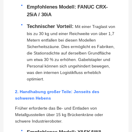
Empfohlenes Modell:
FANUC CRX-
25iA / 30iA
Über uns
Technischer Vorteil:
Mit einer Traglast von
bis zu 30 kg und einer Reichweite von über 1,7
Werksbesichtigung
Metern entfallen bei diesen Modellen
Sicherheitszäune. Dies ermöglicht es Fabriken,
die Stationsdichte auf derselben Grundfläche
Qualitätskontrolle
um etwa 30 % zu erhöhen. Gabelstapler und
Personal können sich ungehindert bewegen,
Kontakt mit uns
was den internen Logistikfluss erheblich
optimiert.
Blog
2. Handhabung großer Teile: Jenseits des
schweren Hebens
Früher erforderte das Be- und Entladen von
Bitte um ein Angebot
Metallgussteilen über 15 kg Brückenkräne oder
schwere Industrieroboter.
Industrieroboter-Arm