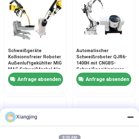
Schweißgeräte
Automatischer
Kollisionsfreier Roboter
Schweißroboter QJR6-
Außenluftgekühlter MIG
1400H mit CNGBS-
MAG Schweißfackel für
Schweißpositionierer
Roboterautomatisierung
für intelligenten
Anfrage absenden
Anfrage absenden
Schweißroboter
Xiangjing
9:35 AM