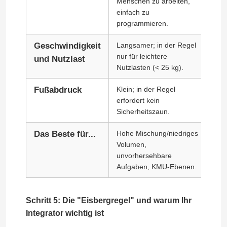
Menschen zu arbeiten,
Nutz
einfach zu
programmieren.
Geschwindigkeit
Langsamer; in der Regel
Ext
nur für leichtere
kön
und Nutzlast
Nutzlasten (< 25 kg).
Fußabdruck
Klein; in der Regel
Gro
erfordert kein
Sic
Sicherheitszaun.
Ver
Das Beste für...
Hohe Mischung/niedriges
Hoc
Volumen,
sch
unvorhersehbare
Hoc
Aufgaben, KMU-Ebenen.
Schritt 5: Die "Eisbergregel" und warum Ihr
Integrator wichtig ist