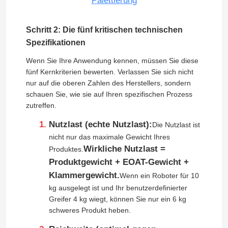
Palettierung
Über uns
Schritt 2: Die fünf kritischen technischen
Spezifikationen
Werksbesichtigung
Wenn Sie Ihre Anwendung kennen, müssen Sie diese
fünf Kernkriterien bewerten. Verlassen Sie sich nicht
nur auf die oberen Zahlen des Herstellers, sondern
Qualitätskontrolle
schauen Sie, wie sie auf Ihren spezifischen Prozess
zutreffen.
Nutzlast (echte Nutzlast):
Die Nutzlast ist
Kontakt mit uns
nicht nur das maximale Gewicht Ihres
Wirkliche Nutzlast =
Produktes.
Blog
Produktgewicht + EOAT-Gewicht +
Klammergewicht.
Wenn ein Roboter für 10
kg ausgelegt ist und Ihr benutzerdefinierter
Bitte um ein Angebot
Greifer 4 kg wiegt, können Sie nur ein 6 kg
schweres Produkt heben.
Industrieroboter-Arm