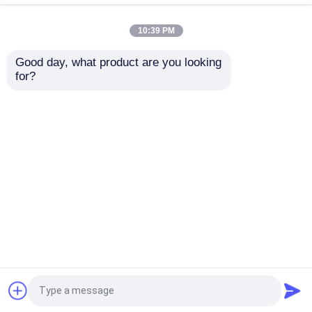
10:39 PM
Good day, what product are you looking 
for?
CNGBS-Schweißens-
Des Fanuc-BOGEN
Roboter-Integrations-
Kamerad-120iD Achse
Lösung für Stellwerk-
Schweißens-Roboter-6
Schweißer Yaskawa
mit Schweißens-
AR2010 CNGBS
Stellwerk OTC-
Anfrage absenden
Anfrage absenden
Schweißer-And CNGBS
Startseite
Über uns
Kontakt
Desktop Site
Sitemap
Datenschutz-Bestimmungen
Qualität
Industrieroboter-Arm
China
Fabrik.Copyright © 2026 Xiangjing (Shanghai)
M&E Technology Co., Ltd. All Rights Reserved.