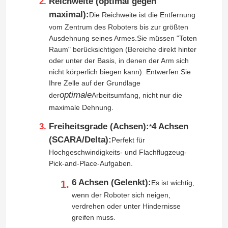
Reichweite (optimal gegen
maximal):
Die Reichweite ist die Entfernung
Schweißensroboterarm
vom Zentrum des Roboters bis zur größten
Ausdehnung seines Armes.Sie müssen "Toten
Raum" berücksichtigen (Bereiche direkt hinter
Palettierungsroboterarm
oder unter der Basis, in denen der Arm sich
nicht körperlich biegen kann). Entwerfen Sie
Ihre Zelle auf der Grundlage
Kooperativer Roboter
optimale
der
Arbeitsumfang, nicht nur die
maximale Dehnung.
CNC-Maschine
Freiheitsgrade (Achsen):
4 Achsen
*
(SCARA/Delta):
Perfekt für
Hochgeschwindigkeits- und Flachflugzeug-
Roboter-lineare Bahn
Pick-and-Place-Aufgaben.
6 Achsen (Gelenkt):
Es ist wichtig,
Roboter-Stellwerk
wenn der Roboter sich neigen,
verdrehen oder unter Hindernisse
greifen muss.
Roboterschutzhüllen