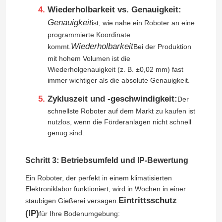
Wiederholbarkeit vs. Genauigkeit:
Genauigkeit
Roboter-Kleidersatz
ist, wie nahe ein Roboter an eine
programmierte Koordinate
Wiederholbarkeit
kommt.
Bei der Produktion
Roboter-Arm-Greifer
mit hohem Volumen ist die
Wiederholgenauigkeit (z. B. ±0,02 mm) fast
immer wichtiger als die absolute Genauigkeit.
Handhabungsroboter-Arm
Zykluszeit und -geschwindigkeit:
Der
schnellste Roboter auf dem Markt zu kaufen ist
Montageroboter-Arm
nutzlos, wenn die Förderanlagen nicht schnell
genug sind.
Wählen Sie den Roboter aus
Schritt 3: Betriebsumfeld und IP-Bewertung
Ein Roboter, der perfekt in einem klimatisierten
Malerei-Roboter-Arm
Elektroniklabor funktioniert, wird in Wochen in einer
Eintrittsschutz
staubigen Gießerei versagen.
Polierroboter
(IP)
für Ihre Bodenumgebung: