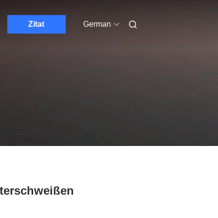
Zitat
German
oterschweißen