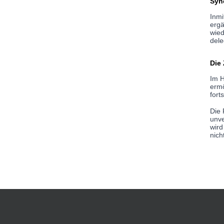
Syn
Inmi
ergä
wied
dele
Die
Im H
ermö
fort
Die 
unve
wird
nich