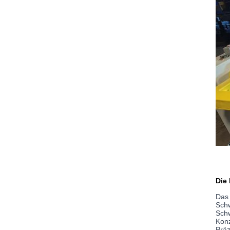
Die
Das 
Schw
Schw
Konz
Präz