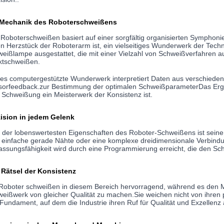
 Mechanik des Roboterschweißens
Roboterschweißen basiert auf einer sorgfältig organisierten Sympho
n Herzstück der Roboterarm ist, ein vielseitiges Wunderwerk der Techn
eißlampe ausgestattet, die mit einer Vielzahl von Schweißverfahren 
ktschweißen.
es computergestützte Wunderwerk interpretiert Daten aus verschiede
orfeedback.zur Bestimmung der optimalen SchweißparameterDas Ergeb
 Schweißung ein Meisterwerk der Konsistenz ist.
zision in jedem Gelenk
 der lobenswertesten Eigenschaften des Roboter-Schweißens ist seine 
 einfache gerade Nähte oder eine komplexe dreidimensionale Verbind
ssungsfähigkeit wird durch eine Programmierung erreicht, die den Sch
 Rätsel der Konsistenz
Roboter schweißen in diesem Bereich hervorragend, während es den M
eißwerk von gleicher Qualität zu machen.Sie weichen nicht von ihren 
Fundament, auf dem die Industrie ihren Ruf für Qualität und Exzellenz