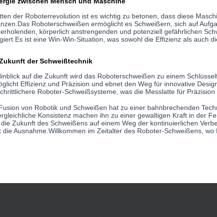
ergie zwischen Mensch und Maschine
tten der Roboterrevolution ist es wichtig zu betonen, dass diese Masc
nzen.Das Roboterschweißen ermöglicht es Schweißern, sich auf Aufgabe
erholenden, körperlich anstrengenden und potenziell gefährlichen Schw
giert.Es ist eine Win-Win-Situation, was sowohl die Effizienz als auch di
 Zukunft der Schweißtechnik
inblick auf die Zukunft wird das Roboterschweißen zu einem Schlüssel
glicht Effizienz und Präzision und ebnet den Weg für innovative Desig
schrittlichere Roboter-Schweißsysteme, was die Messlatte für Präzisi
Fusion von Robotik und Schweißen hat zu einer bahnbrechenden Tech
rgleichliche Konsistenz machen ihn zu einer gewaltigen Kraft in der Fer
 die Zukunft des Schweißens auf einem Weg der kontinuierlichen Verbe
t die Ausnahme.Willkommen im Zeitalter des Roboter-Schweißens, wo Prä