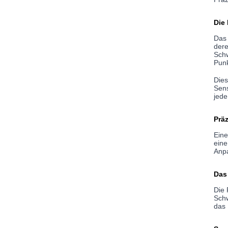
Die
Das 
dere
Schw
Pun
Dies
Sens
jede
Prä
Eine
eine
Anpa
Das
Die 
Schw
das 