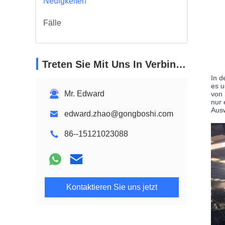
Neuigkeiten
Fälle
Treten Sie Mit Uns In Verbindung
In d
es u
Mr. Edward
von 
nur 
Ausw
edward.zhao@gongboshi.com
86--15121023088
Kontaktieren Sie uns jetzt