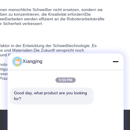
hinen menschliche Schweißer nicht ersetzen, sondern sie
n zu konzentrieren, die Kreativität erfordernDie
eißarbeiten werden effizient an die Roboterarbeitskräfte
e Sicherheit verbessert.
faktor in der Entwicklung der Schweißtechnologie.,Es
ns und Materialien.Die Zukunft verspricht noch
on und Konsistenz beim Schweißen erhöht.
Xiangjing
nologie geführt: dem Roboter-Schweißen.und seine
tigungswelt.Da die Industrie diese Technologie einsetzt,
sserung sein, wo Präzision und Konsistenz die Norm sind,
zision auf Exzellenz trifft.
5:50 PM
Good day, what product are you looking 
for?