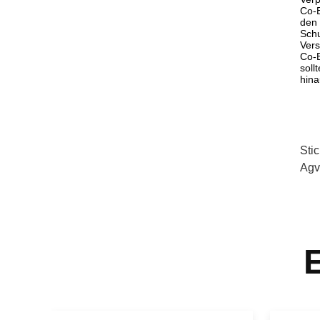
Co-B
den 
Schu
Ver
Co-B
soll
hina
Sti
Agv