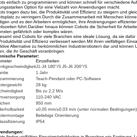
ts einfach zu programmieren und können schnell für verschiedene Auf
tungsstarken Option für eine Vielzahl von Anwendungen macht.
ts tragen dazu bei, die Produktivität und Effizienz zu steigern und gl
itsplatz zu verringern.Durch die Zusammenarbeit mit Menschen können
digen und es den Arbeitern ermöglichen, ihre Anstrengungen effizienter
itszeiten führt.Darüber hinaus können Cobots die Sicherheit für Arbe
nsten gefährlich oder komplex wären.
esamt sind Cobots für viele Branchen eine ideale Lösung, da sie dafür s
Produktivität und Effizienz verbessert werden.Mit ihren vielfältigen Ei
aktive Alternative zu herkömmlichen Industrierobotern dar und können
fen, die ihr Geschäft voranbringen.
hnische Parameter:
ameter
Einzelheiten
nkgeschwindigkeit
J1-J4 180°/S J5-J6 200°/S
ntie
1 Jahr
grammierung
Teach-Pendant oder PC-Software
otergewicht
28 kg
hwindigkeit
Bis zu 2,2 M/s
omversorgung
110-240 VAC
ichen
950 mm
erholbarkeit
±0,05 mm/±0,03 mm (unter normalen Bedingungen)
otermontage
Beliebige Orientierung
lassifizierung
IP54
endungen:
ts finden vielfältige Einsatzmöglichkeiten in Branchen wie Fertigung, 