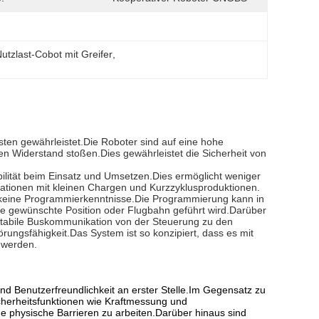
Nutzlast-Cobot mit Greifer
, 
ten gewährleistet.Die Roboter sind auf eine hohe
hen Widerstand stoßen.Dies gewährleistet die Sicherheit von
lität beim Einsatz und Umsetzen.Dies ermöglicht weniger
mationen mit kleinen Chargen und Kurzzyklusproduktionen.
 keine Programmierkenntnisse.Die Programmierung kann in
e gewünschte Position oder Flugbahn geführt wird.Darüber
 stabile Buskommunikation von der Steuerung zu den
ungsfähigkeit.Das System ist so konzipiert, dass es mit
 werden.
nd Benutzerfreundlichkeit an erster Stelle.Im Gegensatz zu
cherheitsfunktionen wie Kraftmessung und
e physische Barrieren zu arbeiten.Darüber hinaus sind