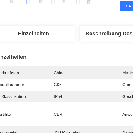
Erha
Einzelheiten
Beschreibung Des
inzelheiten
rkunftsort
China
Mark
odellnummer
G05
Geme
-Klassifikation:
IP54
Gesch
rtifikat:
CER
Anwe
eichweite:
950 Millimeter
Name