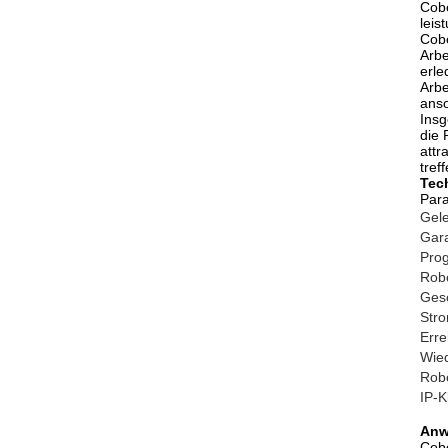
Cobo
leis
Cobo
Arbe
erle
Arbe
anso
Insg
die 
attr
tref
Tec
Par
Gele
Gara
Pro
Rob
Gesc
Str
Erre
Wied
Rob
IP-K
Anw
Cobo