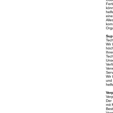
Fert
könn
helf
eine
Alle
komp
Orga
Sup
Tech
Wir 
höch
Ihre
Tech
Unse
Verf
Ver
Serv
Wir 
und 
helf
Ver
Verp
Der 
mit 
Best
Ver