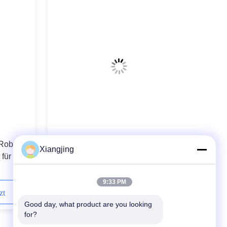
Robots 6
Kooperativer schweißender Roboter
Xiangjing
für die
CNGBS-G05 mit Onrobot-Greifer
und Aufzug-Plattform für
anhebendes System
9:33 PM
zt
Kontaktieren Sie uns jetzt
Good day, what product are you looking 
for?