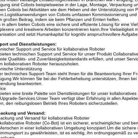
igung sind Cobots beispielsweise in der Lage, Montage, Verpackung u
en Cobots bei Aktivitäten wie dem Heben und der Unterstützung von P
en.Logistikanwendungen von Cobots umfassen Kommissionierung und V
n großen Beitrag, indem sie beim Pflanzen und Ernten helfen.
s in allem bieten Cobots eine sichere und effiziente Lösung für eine V
lexere und kreativere Arbeiten konzentrieren kann.Ihre Vielseitigkeit 
nisation und setzt Humankapital für kognitiv anspruchsvollere Aufgaben
port und Dienstleistungen:
nischer Support und Service für kollaborative Roboter
bieten technischen Support und Service für unser Produkt Collaborativ
ste Qualitäts- und Zuverlässigkeitsstandards erfüllen, und unser Servi
m kollaborativen Roboter herauszuholen.
nische Unterstützung
r technisches Support-Team steht Ihnen für die Beantwortung Ihrer F
ügung.Wir können Sie bei der Fehlerbehebung unterstützen, Ihnen bei d
wendung beantworten.
ice
bieten eine breite Palette von Dienstleistungen für unser kollaborative
Upgrade-Services.Unser Team verfügt über Erfahrung in allen Aspekte
en, den reibungslosen Betrieb Ihres Roboters sicherzustellen.
packung und Versand:
ackung und Versand für kollaborative Roboter
kollaborative Roboter (Co-Bot) ist ein sicherer, erschwinglicher und b
Menschen in einer kollaborativen Umgebung konzipiert.Um die sichere 
immungsort zu gewährleisten, ist es wichtig, ihn ordnungsgemäß zu v
packung