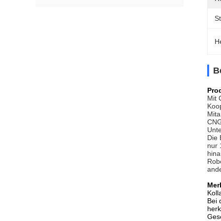
S
H
B
Pro
Mit 
Koop
Mita
CNGB
Unte
Die 
nur 
hina
Robo
ande
Mer
Koll
Bei 
herk
Gesc