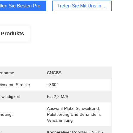
lten Sie Besten Preis
Treten Sie Mit Uns In Verbindung
 Produkts
enname
CNGBS
insame Strecke:
±360°
windigkeit:
Bis 2,2 M/s
Auswahl-Platz, Schweißend, 
ndung:
Palettierung Und Behandeln, 
Versammlung
:
Kooperativer Roboter CNGBS