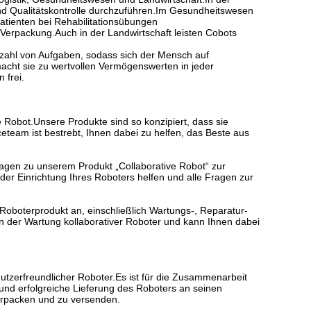
nd Qualitätskontrolle durchzuführen.Im Gesundheitswesen
atienten bei Rehabilitationsübungen
erpackung.Auch in der Landwirtschaft leisten Cobots
ielzahl von Aufgaben, sodass sich der Mensch auf
macht sie zu wertvollen Vermögenswerten in jeder
 frei.
e Robot.Unsere Produkte sind so konzipiert, dass sie
ceteam ist bestrebt, Ihnen dabei zu helfen, das Beste aus
ragen zu unserem Produkt „Collaborative Robot“ zur
er Einrichtung Ihres Roboters helfen und alle Fragen zur
s Roboterprodukt an, einschließlich Wartungs-, Reparatur-
n der Wartung kollaborativer Roboter und kann Ihnen dabei
enutzerfreundlicher Roboter.Es ist für die Zusammenarbeit
und erfolgreiche Lieferung des Roboters an seinen
erpacken und zu versenden.