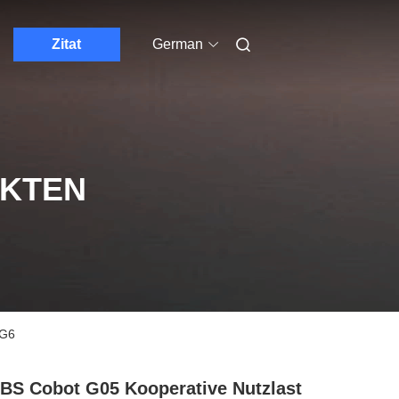
Zitat
German
UKTEN
RG6
S Cobot G05 Kooperative Nutzlast