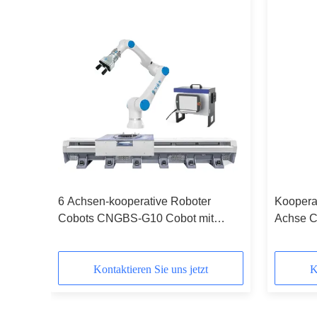
6 Achsen-kooperative Roboter
Kooperat
Cobots CNGBS-G10 Cobot mit
Achse 
Finger-Greifer Onrobot 2 und
CNC-Rob
linearem Verfolger
Roboterg
Kontaktieren Sie uns jetzt
K