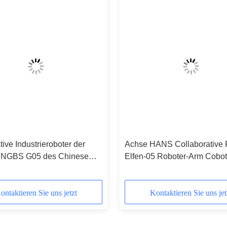
ive Industrieroboter der
Achse HANS Collaborative 
CNGBS G05 des Chinese
Elfen-05 Roboter-Arm Cobot 
oter-Arm-6 mit
Ernte und die Platzierung
reifer
ontaktieren Sie uns jetzt
Kontaktieren Sie uns jet