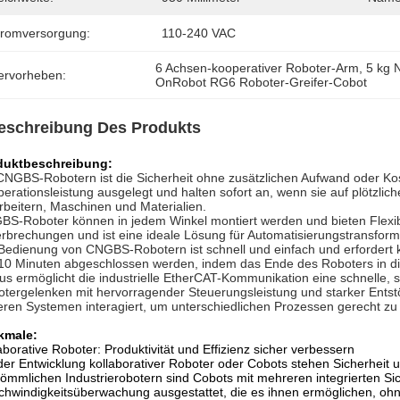
tromversorgung:
110-240 VAC
6 Achsen-kooperativer Roboter-Arm
, 
5 kg 
ervorheben:
OnRobot RG6 Roboter-Greifer-Cobot
eschreibung Des Produkts
duktbeschreibung:
CNGBS-Robotern ist die Sicherheit ohne zusätzlichen Aufwand oder Kos
erationsleistung ausgelegt und halten sofort an, wenn sie auf plötzlic
rbeitern, Maschinen und Materialien.
S-Roboter können in jedem Winkel montiert werden und bieten Flexibi
rbrechungen und ist eine ideale Lösung für Automatisierungstransfor
Bedienung von CNGBS-Robotern ist schnell und einfach und erfordert
10 Minuten abgeschlossen werden, indem das Ende des Roboters in di
us ermöglicht die industrielle EtherCAT-Kommunikation eine schnelle,
tergelenken mit hervorragender Steuerungsleistung und starker Entstör
ren Systemen interagiert, um unterschiedlichen Prozessen gerecht zu
kmale:
aborative Roboter: Produktivität und Effizienz sicher verbessern
der Entwicklung kollaborativer Roboter oder Cobots stehen Sicherheit u
ömmlichen Industrierobotern sind Cobots mit mehreren integrierten Si
hwindigkeitsüberwachung ausgestattet, die es ihnen ermöglichen, ohn