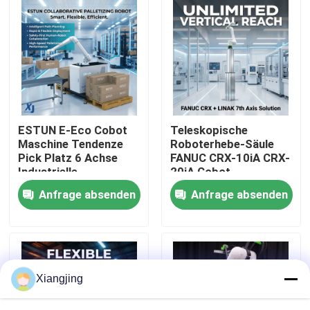
Über uns
Werksbesichtigung
Qualitätskontrolle
ESTUN E-Eco Cobot
Teleskopische
Maschine Tendenze
Roboterhebe-Säule
Pick Platz 6 Achse
FANUC CRX-10iA CRX-
Kontakt mit uns
Industrielle
20iA Cobot-
Automatisierung
Palletierung Handling-
Anfrage absenden
Anfrage absenden
Material Handling
Kollaborationsroboter
Kollaborationsroboter
Blog
Bitte um ein Angebot
Xiangjing
Industrieroboter-Arm