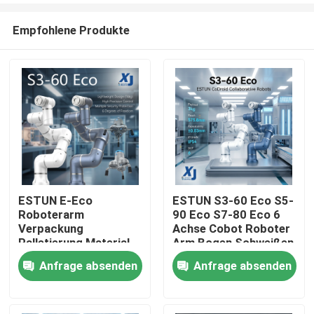
Empfohlene Produkte
ESTUN E-Eco
ESTUN S3-60 Eco S5-
Roboterarm
90 Eco S7-80 Eco 6
Zu Hause
Verpackung
Achse Cobot Roboter
Palletierung Material
Arm Bogen Schweißen
Handling
Kollaborationsroboter
Anfrage absenden
Anfrage absenden
Produkte
Kollaborationsroboter
CNGBS Schweiß
mit OnRobot Gripper
Positionierer
Videos