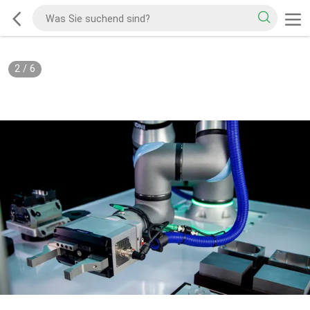
2
/
6