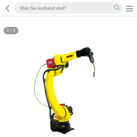
2
/
6