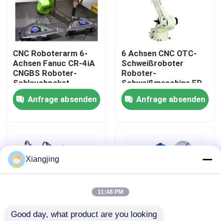
Über uns
CNC Roboterarm 6-
6 Achsen CNC OTC-
Werksbesichtigung
Achsen Fanuc CR-4iA
Schweißroboter
CNGBS Roboter-
Roboter-
Schlauchpaket
Schweißmaschine FD-
Qualitätskontrolle
Kollaborativer
V130 Modell 2.139m
Anfrage absenden
Anfrage absenden
Roboter Schweißen
Reichweite
Kontakt mit uns
Blog
Xiangjing
Bitte um ein Angebot
11:48 PM
Good day, what product are you looking 
Industrieroboter-Arm