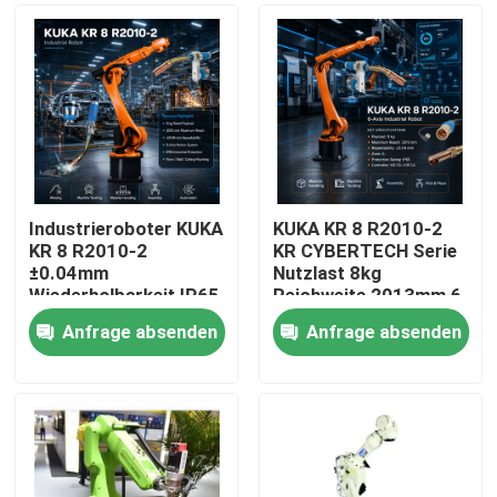
Industrieroboter KUKA
KUKA KR 8 R2010-2
KR 8 R2010-2
KR CYBERTECH Serie
±0.04mm
Nutzlast 8kg
Wiederholbarkeit IP65
Reichweite 2013mm 6
6 Achsen
Achsen
Anfrage absenden
Anfrage absenden
Bogenschweißroboter
Industrieroboter TBi
Zu Hause
und KR C4 KR C5 KR
RM2 Roboter
C5-2 Steuerschrank
Schweißfackeln
Produkte
Videos