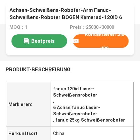
Achsen-Schweißens-Roboter-Arm Fanuc-
Schweißens-Roboter BOGEN Kamerad-120iD 6
mit CNGBS-Stellwerk und -schweißer
MOQ：1
Preis：25000~30000
Kontaktieren Sie
Bestpreis
uns
PRODUKT-BESCHREIBUNG
fanuc 120id Laser-
Schweißensroboter
,
Markieren:
6 Achse fanuc Laser-
Schweißensroboter
,
fanuc 25kg Schweißensroboter
Herkunftsort
China