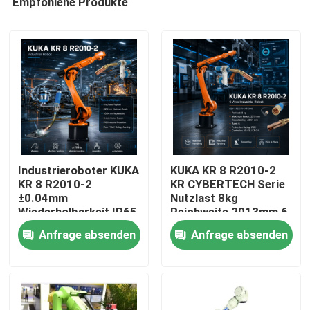
Empfohlene Produkte
Industrieroboter KUKA
KUKA KR 8 R2010-2
KR 8 R2010-2
KR CYBERTECH Serie
±0.04mm
Nutzlast 8kg
Wiederholbarkeit IP65
Reichweite 2013mm 6
Zu Hause
6 Achsen
Achsen
Anfrage absenden
Anfrage absenden
Bogenschweißroboter
Industrieroboter TBi
und KR C4 KR C5 KR
RM2 Roboter
Produkte
C5-2 Steuerschrank
Schweißfackeln
Videos