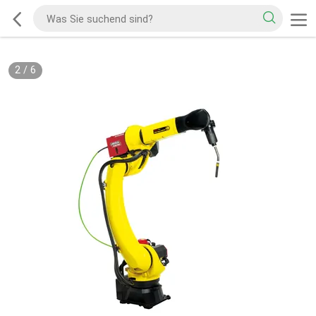
2
/
6