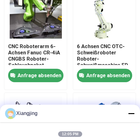
Über uns
Werksbesichtigung
CNC Roboterarm 6-
6 Achsen CNC OTC-
Achsen Fanuc CR-4iA
Schweißroboter
Qualitätskontrolle
CNGBS Roboter-
Roboter-
Schlauchpaket
Schweißmaschine FD-
Kollaborativer
V130 Modell 2.139m
Anfrage absenden
Anfrage absenden
Kontakt mit uns
Roboter Schweißen
Reichweite
Blog
Xiangjing
Bitte um ein Angebot
12:05 PM
Industrieroboter-Arm