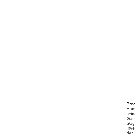
Pro
Hans
sein
Gena
Gege
Inve
das 