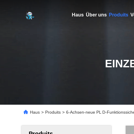
Haus
Über uns
Produits
V
EINZ
Haus
>
Produits
>
6-Achsen-neue PL D-Funktionssicher
Produits