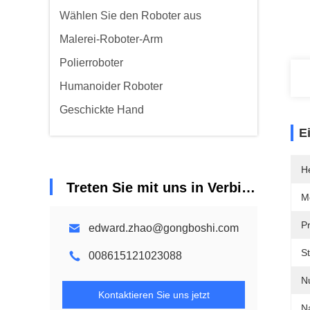
Wählen Sie den Roboter aus
Malerei-Roboter-Arm
Polierroboter
Humanoider Roboter
Geschickte Hand
E
He
Treten Sie mit uns in Verbindung
M
Pr
edward.zhao@gongboshi.com
S
008615121023088
Nu
Kontaktieren Sie uns jetzt
N