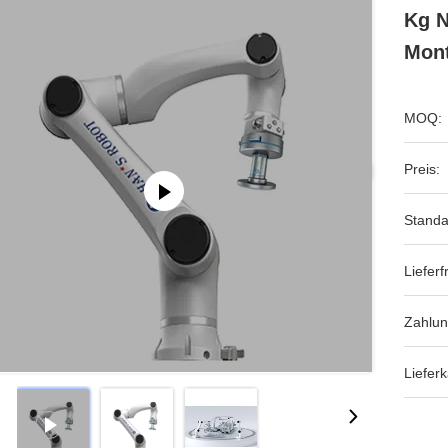
Kg N
Mont
MOQ:
Preis:
Standa
Lieferfr
Zahlun
Lieferk