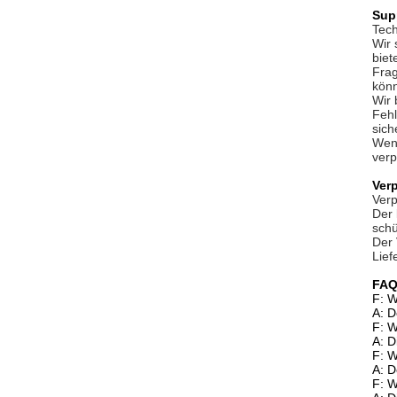
Sup
Tech
Wir 
biet
Frag
kön
Wir 
Feh
sich
Wenn
verp
Ver
Verp
Der 
schü
Der 
Lief
FAQ
F: W
A: D
F: W
A: D
F: W
A: D
F: W