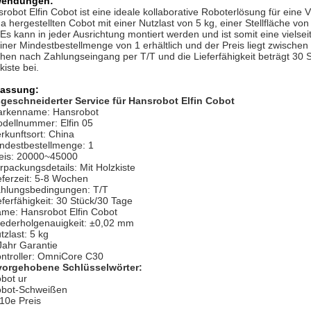
endungen:
robot Elfin Cobot ist eine ideale kollaborative Roboterlösung für eine
a hergestellten Cobot mit einer Nutzlast von 5 kg, einer Stellfläche 
s kann in jeder Ausrichtung montiert werden und ist somit eine vielse
iner Mindestbestellmenge von 1 erhältlich und der Preis liegt zwischen
en nach Zahlungseingang per T/T und die Lieferfähigkeit beträgt 30 
kiste bei.
assung:
geschneiderter Service für Hansrobot Elfin Cobot
rkenname: Hansrobot
dellnummer: Elfin 05
rkunftsort: China
ndestbestellmenge: 1
eis: 20000~45000
rpackungsdetails: Mit Holzkiste
eferzeit: 5-8 Wochen
hlungsbedingungen: T/T
eferfähigkeit: 30 Stück/30 Tage
me: Hansrobot Elfin Cobot
ederholgenauigkeit: ±0,02 mm
tzlast: 5 kg
Jahr Garantie
ntroller: OmniCore C30
vorgehobene Schlüsselwörter:
bot ur
bot-Schweißen
10e Preis