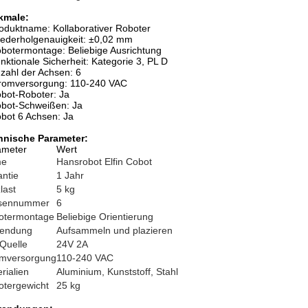
kmale:
oduktname: Kollaborativer Roboter
ederholgenauigkeit: ±0,02 mm
botermontage: Beliebige Ausrichtung
nktionale Sicherheit: Kategorie 3, PL D
zahl der Achsen: 6
romversorgung: 110-240 VAC
bot-Roboter: Ja
bot-Schweißen: Ja
bot 6 Achsen: Ja
hnische Parameter:
ameter
Wert
me
Hansrobot Elfin Cobot
ntie
1 Jahr
last
5 kg
sennummer
6
otermontage
Beliebige Orientierung
endung
Aufsammeln und plazieren
Quelle
24V 2A
omversorgung
110-240 VAC
rialien
Aluminium, Kunststoff, Stahl
otergewicht
25 kg