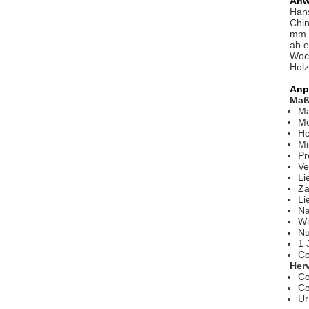
Anw
Hans
Chin
mm.E
ab e
Woch
Holz
Anp
Maß
Ma
Mo
He
Mi
Pr
Ve
Li
Za
Li
Na
Wi
Nu
1 
Co
Her
Co
Co
Ur