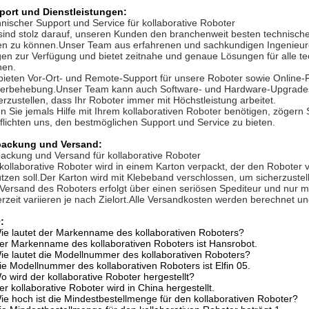
port und Dienstleistungen:
nischer Support und Service für kollaborative Roboter
sind stolz darauf, unseren Kunden den branchenweit besten technische
en zu können.Unser Team aus erfahrenen und sachkundigen Ingenieuren
en zur Verfügung und bietet zeitnahe und genaue Lösungen für alle te
nen.
bieten Vor-Ort- und Remote-Support für unsere Roboter sowie Online-
lerbehebung.Unser Team kann auch Software- und Hardware-Upgrades
erzustellen, dass Ihr Roboter immer mit Höchstleistung arbeitet.
 Sie jemals Hilfe mit Ihrem kollaborativen Roboter benötigen, zögern Si
flichten uns, den bestmöglichen Support und Service zu bieten.
packung und Versand:
ackung und Versand für kollaborative Roboter
kollaborative Roboter wird in einem Karton verpackt, der den Robote
tzen soll.Der Karton wird mit Klebeband verschlossen, um sicherzustelle
Versand des Roboters erfolgt über einen seriösen Spediteur und nur mit
erzeit variieren je nach Zielort.Alle Versandkosten werden berechnet 
:
ie lautet der Markenname des kollaborativen Roboters?
er Markenname des kollaborativen Roboters ist Hansrobot.
ie lautet die Modellnummer des kollaborativen Roboters?
ie Modellnummer des kollaborativen Roboters ist Elfin 05.
o wird der kollaborative Roboter hergestellt?
er kollaborative Roboter wird in China hergestellt.
ie hoch ist die Mindestbestellmenge für den kollaborativen Roboter?