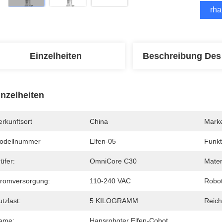
Erha
Einzelheiten
Beschreibung Des
inzelheiten
rkunftsort
China
Mark
odellnummer
Elfen-05
Funkt
üfer:
OmniCore C30
Mater
tromversorgung:
110-240 VAC
Robot
tzlast:
5 KILOGRAMM
Reich
ame:
Hansroboter Elfen-Cobot