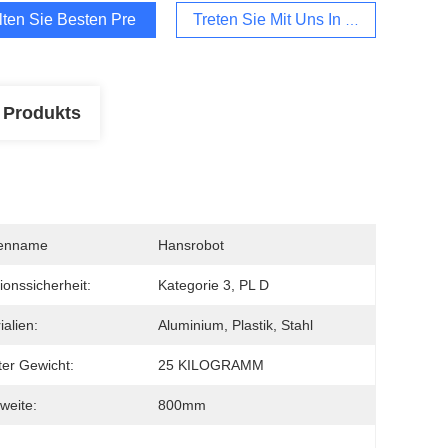
lten Sie Besten Preis
Treten Sie Mit Uns In Verbindung
 Produkts
enname
Hansrobot
ionssicherheit:
Kategorie 3, PL D
ialien:
Aluminium, Plastik, Stahl
er Gewicht:
25 KILOGRAMM
weite:
800mm