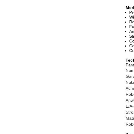
Mer
Pr
Wi
Ro
Fu
An
St
Co
Co
Co
Tec
Par
Na
Gara
Nutz
Ach
Rob
Anw
E/A-
Str
Mate
Rob