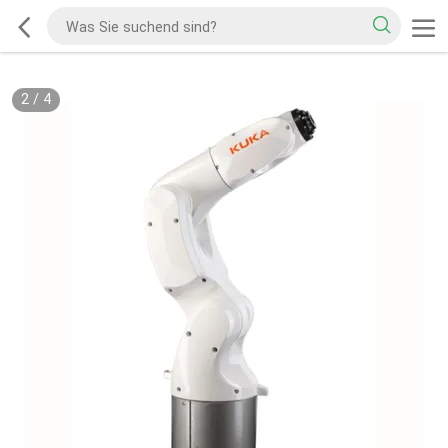
2
/
4