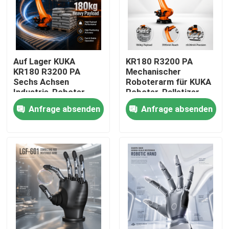
Auf Lager KUKA
KR180 R3200 PA
KR180 R3200 PA
Mechanischer
Sechs Achsen
Roboterarm für KUKA
Industrie-Roboter
Roboter-Palletizer
Arm, 3195mm
3195 mm
Anfrage absenden
Anfrage absenden
Reichweite Palletizing
Höchstreichweite
Handling Roboterarm
Zu Hause
Produkte
Videos