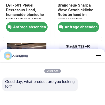
LGF-601 Pleuel
Brandneue Sharpa
Dexterous Hand,
Wave Geschickliche
Über uns
humanoide bionische
Roboterhand im
Roboterhand, 10KG
menschlichen
Nutzlast CAN-Bus
Maßstab mit
Anfrage absenden
Anfrage absenden
Werksbesichtigung
Roboter-Endeffektor-
hochauflösendem
Greifer
taktilem Sensor für
Roboterintegration
Qualitätskontrolle
Xiangjing
Kontakt mit uns
2:49 AM
Blog
Good day, what product are you looking 
for?
KI-Humanoboter-
Staubli TS2-40
Bitte um ein Angebot
Roboter UBTECH
Ultraschneller SCARA-
2026 Walker
Roboterarm für die
Tienkung-
Pick-Place-
Industrieroboter-Arm