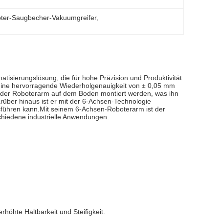
ter-Saugbecher-Vakuumgreifer
, 
atisierungslösung, die für hohe Präzision und Produktivität
r eine hervorragende Wiederholgenauigkeit von ± 0,05 mm
nn der Roboterarm auf dem Boden montiert werden, was ihn
arüber hinaus ist er mit der 6-Achsen-Technologie
sführen kann.Mit seinem 6-Achsen-Roboterarm ist der
chiedene industrielle Anwendungen.
höhte Haltbarkeit und Steifigkeit.