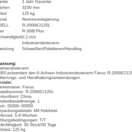
ntie
1 Jahr Garantie
ichen
3100 mm
last
125 kg
rial
Aluminiumlegierung
DELL
R-2000iC/125L
er
R-30iB Plus
hwindigkeit
2,2 m/s
Industrieroboterarm
endung
Schweißen/Palettieren/Handling
assung:
strieroboterarm
S präsentiert den 6-Achsen-Industrieroboterarm Fanuc R-2000iC/125L
ettierungs- und Handhabungsanwendungen.
kmale:
rkenname: Fanuc
dellnummer: R-2000iC/125L
rkunftsort: China
ndestbestellmenge: 1
eis: 25000~30000
rpackungsdetails: Mit Holzkiste
eferzeit: 5-8 Wochen
hlungsbedingungen: T/T
eferfähigkeit: 30 Stück/30 Tage
tzlast: 125 kg