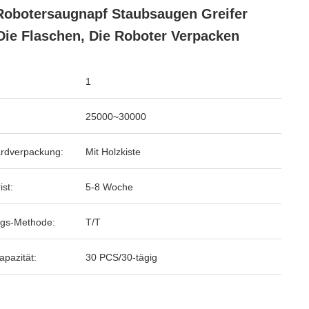
Robotersaugnapf Staubsaugen Greifer
Die Flaschen, Die Roboter Verpacken
1
25000~30000
rdverpackung:
Mit Holzkiste
ist:
5-8 Woche
gs-Methode:
T/T
apazität:
30 PCS/30-tägig