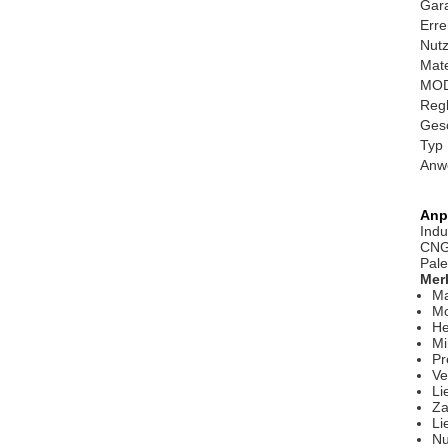
Gara
Erre
Nutz
Mate
MO
Regl
Gesc
Typ
Anw
Anp
Indu
CNGB
Pal
Mer
Ma
Mo
He
Mi
Pr
Ve
Li
Za
Li
Nu