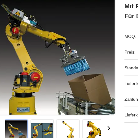
Mit 
Für 
MOQ:
Preis:
Standa
Lieferfr
Zahlun
Lieferk