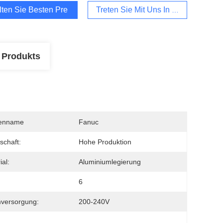
lten Sie Besten Preis
Treten Sie Mit Uns In Verbindung
 Produkts
enname
Fanuc
schaft:
Hohe Produktion
ial:
Aluminiumlegierung
6
versorgung:
200-240V