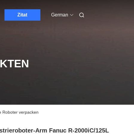
Zitat
German
UKTEN
ie Roboter verpacken
strieroboter-Arm Fanuc R-2000iC/125L