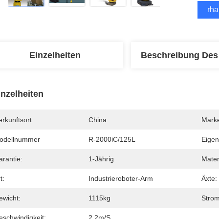
Erha
Einzelheiten
Beschreibung Des
inzelheiten
rkunftsort
China
Mark
odellnummer
R-2000iC/125L
Eigen
arantie:
1-Jährig
Mater
t:
Industrieroboter-Arm
Äxte:
ewicht:
1115kg
Strom
eschwindigkeit:
2.2m/s