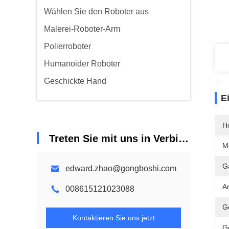
Wählen Sie den Roboter aus
Malerei-Roboter-Arm
Polierroboter
Humanoider Roboter
Geschickte Hand
E
He
Treten Sie mit uns in Verbindung
M
G
edward.zhao@gongboshi.com
Ar
008615121023088
G
Kontaktieren Sie uns jetzt
G