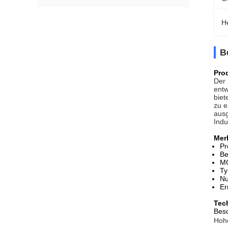
H
B
Pro
Der 
entw
biet
zu e
ausg
Indu
Mer
Pr
Be
M
Ty
Nu
Er
Tec
Beso
Hohe