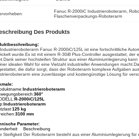
Fanuc R-2000iC Industrieroboterarm
, 
Robo
ervorheben:
Flaschenverpackungs-Roboterarm
eschreibung Des Produkts
duktbeschreibung:
Industrieroboterarm Fanuc R-2000iC/125L ist eine fortschrittliche Autom
ickelt wurde.Es ist mit einem R-30iB Plus-Controller ausgestattet, de
et.Dank seiner hochsteifen Struktur aus einer Aluminiumlegierung ka
iner idealen Wahl für eine Vielzahl industrieller Anwendungen macht.D
estattet, die dafür sorgt, dass der Roboterarm komplexe Aufgaben au
strieroboterarm eine zuverlässige und kostengünstige Lösung für vers
kmale:
oduktname:
Industrieroboterarm
wegungsbereich:
360°
ODELL:
R-2000iC/125L
p:
Industrieroboterarm
tzlast:
125 kg
reichen:
3100 mm
hnische Parameter:
nderheit
Beschreibung
 Steifigkeit
Der Roboterarm besteht aus einer Aluminiumlegierung für er