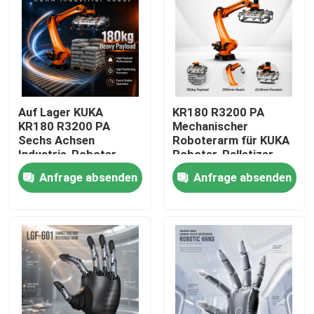
Auf Lager KUKA
KR180 R3200 PA
KR180 R3200 PA
Mechanischer
Sechs Achsen
Roboterarm für KUKA
Industrie-Roboter
Roboter-Palletizer
Arm, 3195mm
3195 mm
Anfrage absenden
Anfrage absenden
Reichweite Palletizing
Höchstreichweite
Handling Roboterarm
Zu Hause
Produkte
Videos