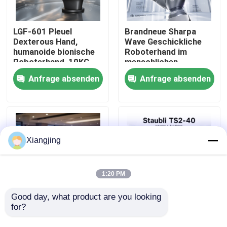
Über uns
LGF-601 Pleuel
Brandneue Sharpa
Dexterous Hand,
Wave Geschickliche
humanoide bionische
Roboterhand im
Werksbesichtigung
Roboterhand, 10KG
menschlichen
Nutzlast CAN-Bus
Maßstab mit
Anfrage absenden
Anfrage absenden
Roboter-Endeffektor-
hochauflösendem
Greifer
taktilem Sensor für
Qualitätskontrolle
Roboterintegration
Kontakt mit uns
Xiangjing
Blog
1:20 PM
Bitte um ein Angebot
Good day, what product are you looking 
for?
KI-Humanoboter-
Staubli TS2-40
Roboter UBTECH
Ultraschneller SCARA-
Industrieroboter-Arm