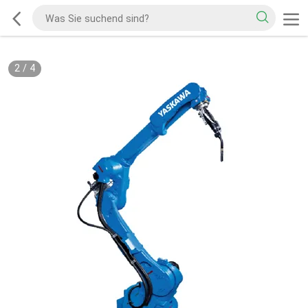
2
/
4