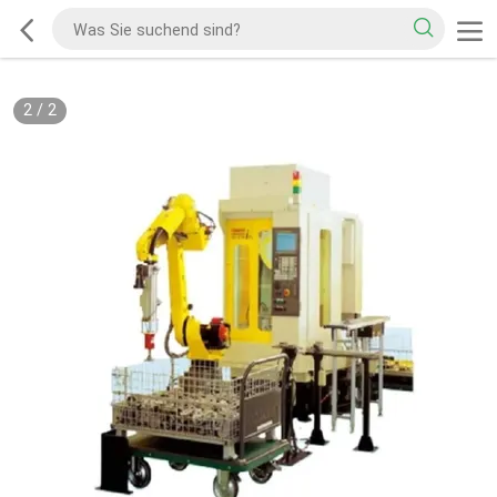
2
/
2