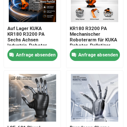
Auf Lager KUKA
KR180 R3200 PA
KR180 R3200 PA
Mechanischer
Sechs Achsen
Roboterarm für KUKA
Industrie-Roboter
Roboter-Palletizer
Arm, 3195mm
3195 mm
Anfrage absenden
Anfrage absenden
Reichweite Palletizing
Höchstreichweite
Handling Roboterarm
Zu Hause
Produkte
Videos