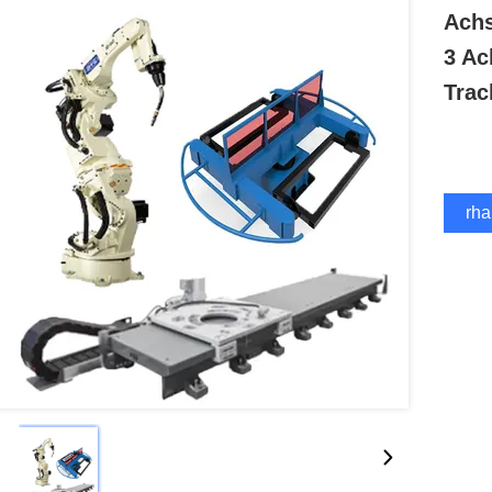
Achs
3 Ac
Trac
Erha