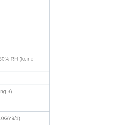
°
 80% RH (keine
ng 3)
10GY9/1)