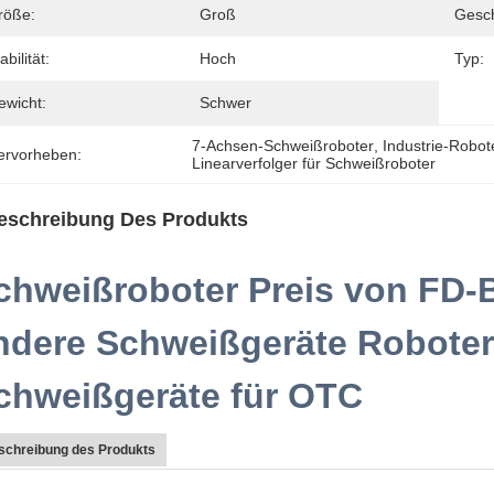
röße:
Groß
Gesch
abilität:
Hoch
Typ:
ewicht:
Schwer
7-Achsen-Schweißroboter
, 
Industrie-Robot
ervorheben:
Linearverfolger für Schweißroboter
eschreibung Des Produkts
chweißroboter Preis von FD-
ndere Schweißgeräte Robote
chweißgeräte für OTC
schreibung des Produkts