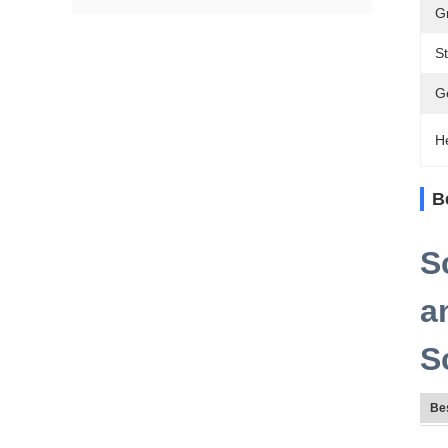
G
St
G
H
B
S
a
S
Be