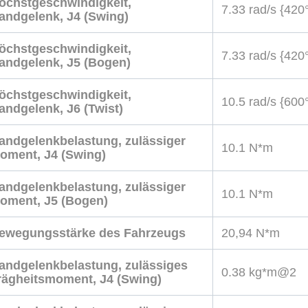
öchstgeschwindigkeit,
7.33 rad/s {420°
andgelenk, J4 (Swing)
öchstgeschwindigkeit,
7.33 rad/s {420°
andgelenk, J5 (Bogen)
öchstgeschwindigkeit,
10.5 rad/s {600°
andgelenk, J6 (Twist)
andgelenkbelastung, zulässiger
10.1 N*m
oment, J4 (Swing)
andgelenkbelastung, zulässiger
10.1 N*m
oment, J5 (Bogen)
ewegungsstärke des Fahrzeugs
20,94 N*m
andgelenkbelastung, zulässiges
0.38 kg*m@2
rägheitsmoment, J4 (Swing)