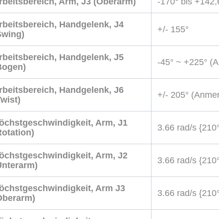
rbeitsbereich, Arm, J3 (Oberarm)
-170° bis +142,
rbeitsbereich, Handgelenk, J4
+/- 155°
Swing)
rbeitsbereich, Handgelenk, J5
-45° ~ +225° (
Bogen)
rbeitsbereich, Handgelenk, J6
+/- 205° (Anme
Twist)
öchstgeschwindigkeit, Arm, J1
3.66 rad/s {210°
Rotation)
öchstgeschwindigkeit, Arm, J2
3.66 rad/s {210°
Unterarm)
öchstgeschwindigkeit, Arm J3
3.66 rad/s {210°
Oberarm)