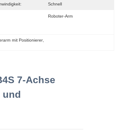
windigkeit:
Schnell
Roboter-Arm
erarm mit Positionierer
, 
B4S 7-Achse
r und