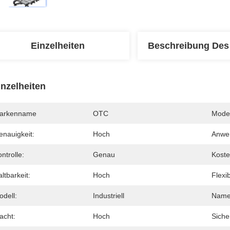
Einzelheiten
Beschreibung Des
inzelheiten
arkenname
OTC
Mode
enauigkeit:
Hoch
Anwe
ntrolle:
Genau
Koste
ltbarkeit:
Hoch
Flexib
odell:
Industriell
Name
acht:
Hoch
Siche