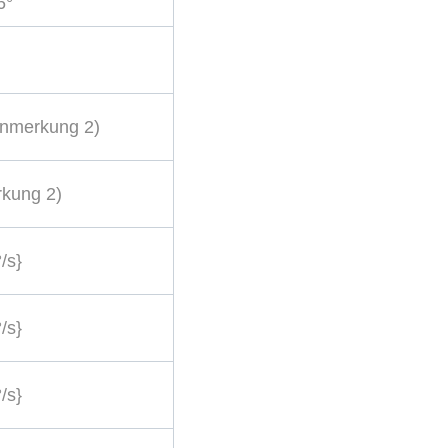
6°
Anmerkung 2)
rkung 2)
/s}
/s}
/s}