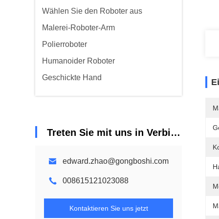
Wählen Sie den Roboter aus
Malerei-Roboter-Arm
Polierroboter
Humanoider Roboter
Geschickte Hand
E
M
G
Treten Sie mit uns in Verbindung
Ko
edward.zhao@gongboshi.com
Ha
008615121023088
M
M
Kontaktieren Sie uns jetzt