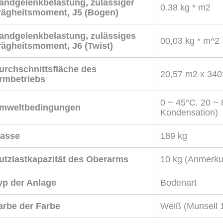
andgelenkbelastung, zulässiger
0.38 kg * m2
rägheitsmoment, J5 (Bogen)
andgelenkbelastung, zulässiges
00,03 kg * m^2
rägheitsmoment, J6 (Twist)
urchschnittsfläche des
20,57 m2 x 340
rmbetriebs
0 ~ 45°C, 20 ~
mweltbedingungen
Kondensation)
asse
189 kg
utzlastkapazität des Oberarms
10 kg (Anmerku
yp der Anlage
Bodenart
arbe der Farbe
Weiß (Munsell 