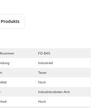
 Produkts
llnummer
FD-B4S
ndung:
Industriell
n:
Teuer
ilität:
Hoch
:
Industrieroboter-Arm
rheit:
Hoch