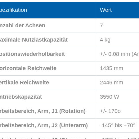
pezifikation
Wert
nzahl der Achsen
7
aximale Nutzlastkapazität
4 kg
ositionswiederholbarkeit
+/- 0,08 mm (A
orizontale Reichweite
1435 mm
ertikale Reichweite
2446 mm
ntriebskapazität
3550 W
rbeitsbereich, Arm, J1 (Rotation)
+/- 170o
rbeitsbereich, Arm, J2 (Unterarm)
-145° bis +70°