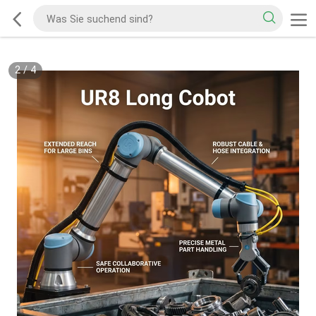
2
/
4