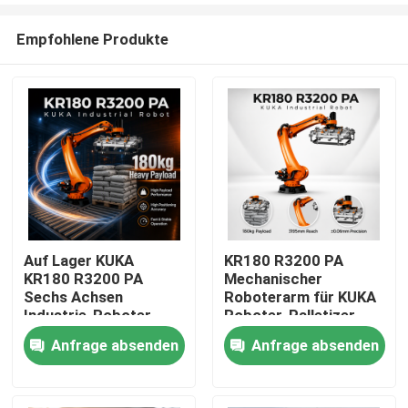
Empfohlene Produkte
Auf Lager KUKA
KR180 R3200 PA
KR180 R3200 PA
Mechanischer
Zu Hause
Sechs Achsen
Roboterarm für KUKA
Industrie-Roboter
Roboter-Palletizer
Arm, 3195mm
3195 mm
Anfrage absenden
Anfrage absenden
Produkte
Reichweite Palletizing
Höchstreichweite
Handling Roboterarm
Videos