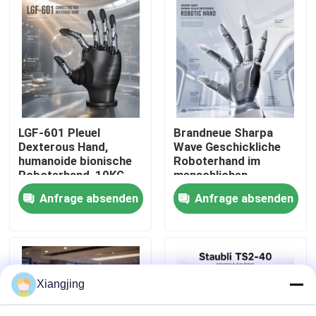
Über uns
Werksbesichtigung
Qualitätskontrolle
LGF-601 Pleuel
Brandneue Sharpa
Dexterous Hand,
Wave Geschickliche
humanoide bionische
Roboterhand im
Kontakt mit uns
Roboterhand, 10KG
menschlichen
Nutzlast CAN-Bus
Maßstab mit
Anfrage absenden
Anfrage absenden
Roboter-Endeffektor-
hochauflösendem
Greifer
taktilem Sensor für
Blog
Roboterintegration
Bitte um ein Angebot
Xiangjing
Industrieroboter-Arm