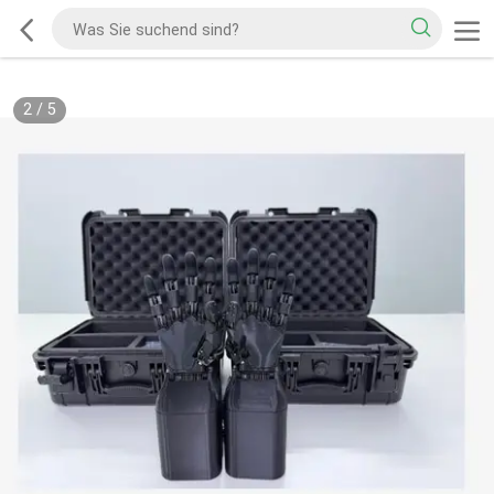
2
/
5