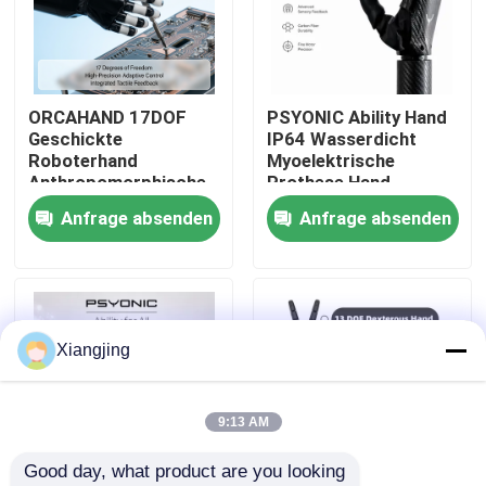
Über uns
ORCAHAND 17DOF
PSYONIC Ability Hand
Werksbesichtigung
Geschickte
IP64 Wasserdicht
Roboterhand
Myoelektrische
Anthropomorphische
Prothese Hand
Qualitätskontrolle
Endwirkung für
Oberbein Bionische
Anfrage absenden
Anfrage absenden
humanoide Robotik
Hand für den täglichen
Gebrauch
Kontakt mit uns
Blog
Xiangjing
Bitte um ein Angebot
9:13 AM
Good day, what product are you looking 
Industrieroboter-Arm