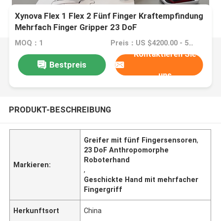
Xynova Flex 1 Flex 2 Fünf Finger Kraftempfindung
Mehrfach Finger Gripper 23 DoF
Anthropomorphische Roboterhand Geschickliche
MOQ：1
Preis：US $4200.00 - 5580.00/ Set
Hand
Kontaktieren Sie
Bestpreis
uns
PRODUKT-BESCHREIBUNG
Greifer mit fünf Fingersensoren
,
23 DoF Anthropomorphe
Roboterhand
Markieren:
,
Geschickte Hand mit mehrfacher
Fingergriff
Herkunftsort
China