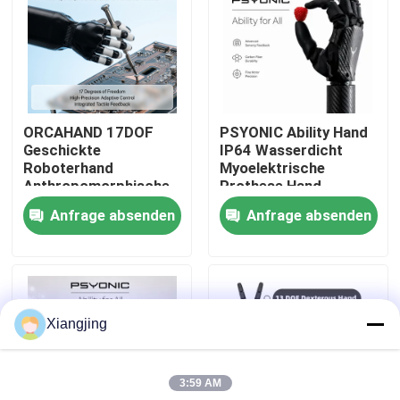
Über uns
Werksbesichtigung
ORCAHAND 17DOF
PSYONIC Ability Hand
Geschickte
IP64 Wasserdicht
Qualitätskontrolle
Roboterhand
Myoelektrische
Anthropomorphische
Prothese Hand
Endwirkung für
Oberbein Bionische
Anfrage absenden
Anfrage absenden
Kontakt mit uns
humanoide Robotik
Hand für den täglichen
Gebrauch
Blog
Xiangjing
Bitte um ein Angebot
3:59 AM
Industrieroboter-Arm