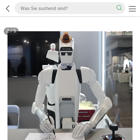
2
/
5