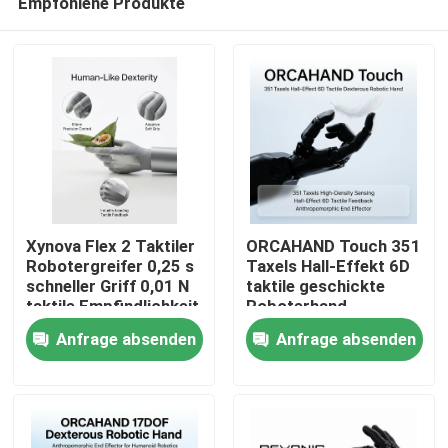
Empfohlene Produkte
Xynova Flex 2 Taktiler
ORCAHAND Touch 351
Robotergreifer 0,25 s
Taxels Hall-Effekt 6D
schneller Griff 0,01 N
taktile geschickte
taktile Empfindlichkeit
Roboterhand
Zu Hause
für Pick-Place
Anfrage absenden
Anfrage absenden
Produkte
Videos